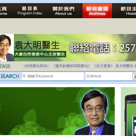
法治社會並不等同公正社會
自家教育合法化-推動多元化教育，全民學卷制
《自然療法與你》
《靈丹妙藥的同類療法》
《自力更新》
袁大明醫生