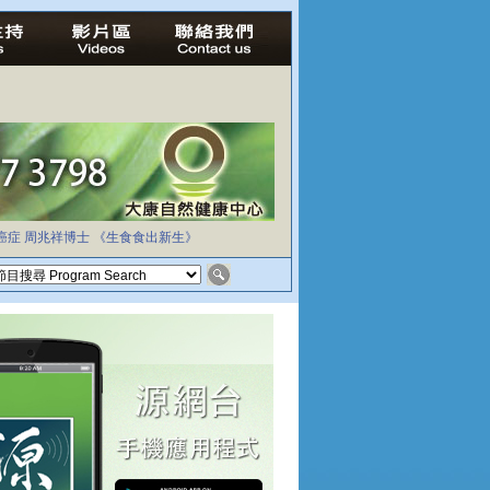
癌症
周兆祥博士
《生食食出新生》