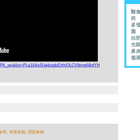
醫
癌
多
菌
自
光
鼻
傷
VvPK_wc&list=PLe16As5Ua4xpdsErhrjOLCV9mgr68ofYH
養學
,
有害食物
,
問題食物