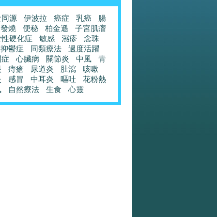
食同源
伊波拉
癌症
乳癌
腸
發燒
便秘
柏金遜
子宮肌瘤
發性硬化症
敏感
濕疹
念珠
抑鬱症
同類療法
過度活躍
閉症
心臟病
關節炎
中風
青
眼
痔瘡
尿道炎
肚瀉
咳嗽
炎
感冒
中耳炎
嘔吐
花粉熱
風
自然療法
生食
心靈