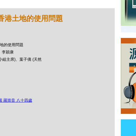
 香港土地的使用問題
港土地的使用問題
生、李穎康
小組主席)、葉子僑 (天然
園 羅崇音 八十四歲