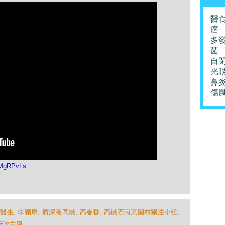
醫
癌
多
菌
自
光
鼻
傷
7MgRPvLs
法醫生
,
李穎康
,
廣深港高鐵
,
高春香
,
高鐵石崗菜園村關注小組
,
行政主導