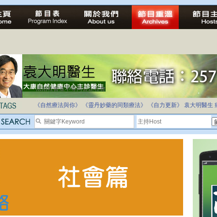
法治社會並不等同公正社會
自家教育合法化-推動多元化教育，全民學卷制
《自然療法與你》
《靈丹妙藥的同類療法》
《自力更新》
袁大明醫生