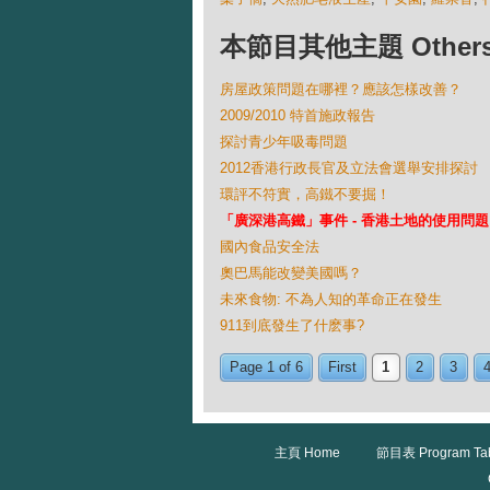
本節目其他主題 Others Ep
房屋政策問題在哪裡？應該怎樣改善？
2009/2010 特首施政報告
探討青少年吸毒問題
2012香港行政長官及立法會選舉安排探討
環評不符實，高鐵不要掘！
「廣深港高鐵」事件 - 香港土地的使用問題
國內食品安全法
奧巴馬能改變美國嗎？
未來食物: 不為人知的革命正在發生
911到底發生了什麽事?
Page 1 of 6
First
1
2
3
主頁 Home
節目表 Program Ta