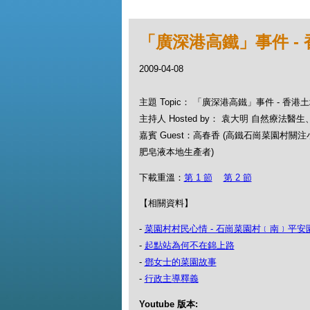
「廣深港高鐵」事件 -
2009-04-08
主題 Topic： 「廣深港高鐵」事件 - 香
主持人 Hosted by： 袁大明 自然療法醫
嘉賓 Guest：高春香 (高鐵石崗菜園村關注
肥皂液本地生產者)
下載重溫：
第 1 節
第 2 節
【相關資料】
-
菜園村村民心情 - 石崗菜園村﹝南﹞平安
-
起點站為何不在錦上路
-
鄧女士的菜園故事
-
行政主導釋義
Youtube 版本: