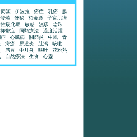
食同源
伊波拉
癌症
乳癌
腸
發燒
便秘
柏金遜
子宮肌瘤
發性硬化症
敏感
濕疹
念珠
抑鬱症
同類療法
過度活躍
閉症
心臟病
關節炎
中風
青
眼
痔瘡
尿道炎
肚瀉
咳嗽
炎
感冒
中耳炎
嘔吐
花粉熱
風
自然療法
生食
心靈