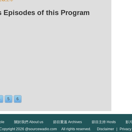
isodes of this Program
4
5
6
ble
關於我們 About us
節目重溫 Archives
節目主持 Hosts
影片
Copyright 2026 @sourcewadio.com All rights reserved.
Disclaimer
|
Privacy