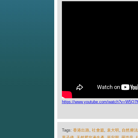
https://www.youtube.com/watch?v=W5Q
Tags:
香港出路
,
社會篇
,
袁大明
,
自然療
葉子僑
,
天然肥皂液生產
,
平安園
,
羅崇音
,