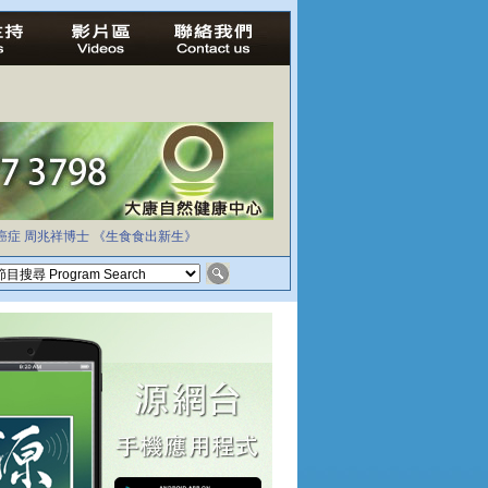
癌症
周兆祥博士
《生食食出新生》