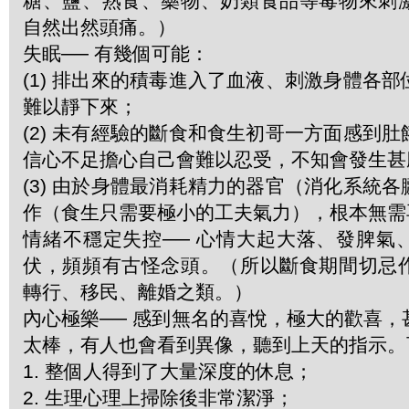
糖、鹽、熟食、藥物、奶類食品等毒物來刺
自然出然頭痛。）
失眠── 有幾個可能：
(1) 排出來的積毒進入了血液、刺激身體各
難以靜下來；
(2) 未有經驗的斷食和食生初哥一方面感到
信心不足擔心自己會難以忍受，不知會發生甚
(3) 由於身體最消耗精力的器官（消化系統
作（食生只需要極小的工夫氣力），根本無需
情緒不穩定失控── 心情大起大落、發脾氣
伏，頻頻有古怪念頭。（所以斷食期間切忌
轉行、移民、離婚之類。）
內心極樂── 感到無名的喜悅，極大的歡喜
太棒，有人也會看到異像，聽到上天的指示。
1. 整個人得到了大量深度的休息；
2. 生理心理上掃除後非常潔淨；