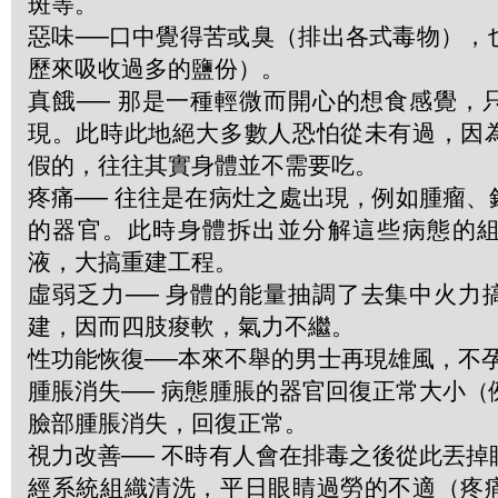
斑等。
惡味──口中覺得苦或臭（排出各式毒物），
歷來吸收過多的鹽份）。
真餓── 那是一種輕微而開心的想食感覺，
現。此時此地絕大多數人恐怕從未有過，因
假的，往往其實身體並不需要吃。
疼痛── 往往是在病灶之處出現，例如腫瘤
的器官。此時身體拆出並分解這些病態的
液，大搞重建工程。
虛弱乏力── 身體的能量抽調了去集中火力
建，因而四肢痠軟，氣力不繼。
性功能恢復──本來不舉的男士再現雄風，不
腫脹消失── 病態腫脹的器官回復正常大小
臉部腫脹消失，回復正常。
視力改善── 不時有人會在排毒之後從此丟
經系統組織清洗，平日眼睛過勞的不適（疼