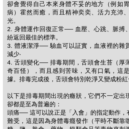
卻會覺得自己本來身體不妥的地方（例如
病）霍然而癒，而且精神奕奕、活力充沛
光。
2. 身體運作回復正常── 血壓、心跳、脈
紛返回最佳的標準。
3. 體液潔淨── 驗血可以証實，血液裡的
減少‧
4. 舌頭變化── 排毒期間，舌頭會生苔（
奇百怪），而且感到苦味，又有口氣，這
據。排毒完成後，舌頭會特別乾淨又變成粉紅
以下是排毒期間出現的癥狀，它們不一定出
卻都是至為普遍的：
頭痛── 這可以說正是「入會」的指定動作
難受，這是因為身體毒癮發作（平時不斷靠