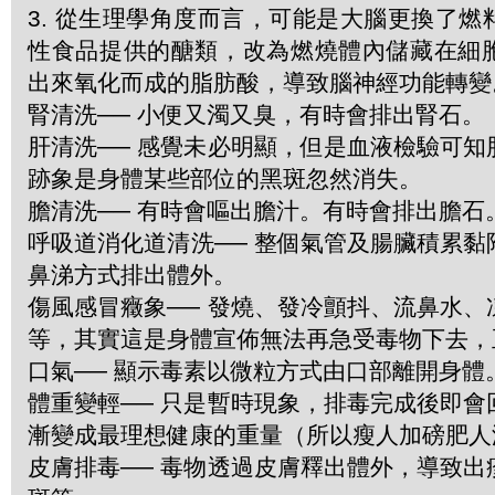
3. 從生理學角度而言，可能是大腦更換了
性食品提供的醣類，改為燃燒體內儲藏在細
出來氧化而成的脂肪酸，導致腦神經功能轉變
腎清洗── 小便又濁又臭，有時會排出腎石。
肝清洗── 感覺未必明顯，但是血液檢驗可
跡象是身體某些部位的黑斑忽然消失。
膽清洗── 有時會嘔出膽汁。有時會排出膽石
呼吸道消化道清洗── 整個氣管及腸臟積累
鼻涕方式排出體外。
傷風感冒癥象── 發燒、發冷顫抖、流鼻水
等，其實這是身體宣佈無法再急受毒物下去，
口氣── 顯示毒素以微粒方式由口部離開身體
體重變輕── 只是暫時現象，排毒完成後即
漸變成最理想健康的重量（所以瘦人加磅肥人
皮膚排毒── 毒物透過皮膚釋出體外，導致