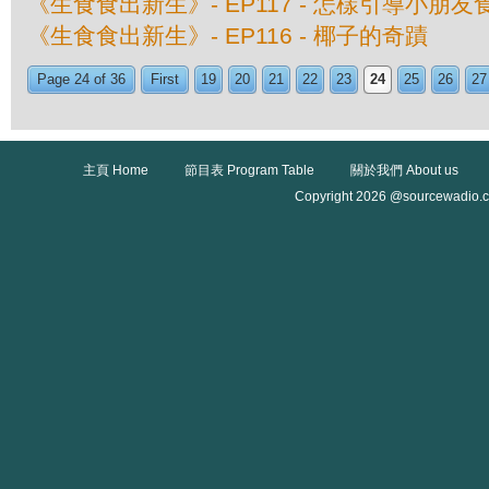
《生食食出新生》- EP117 - 怎樣引導小朋友
《生食食出新生》- EP116 - 椰子的奇蹟
Page 24 of 36
First
19
20
21
22
23
24
25
26
27
主頁 Home
節目表 Program Table
關於我們 About us
Copyright 2026 @sourcewadio.