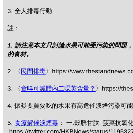
3. 全人排毒行動
註：
1. 請注意本文只討論水果可能受污染的問
的食材。
2. 〈
民間排毒
〉https://www.thestandne
3. 〈
食咩可減體內二噁英含量？
〉https://
4. 懷疑要買要吃的水果有高危催淚煙污染
5.
食療解催淚煙毒
： 一.穀胱甘肽: 菠菜抗氧化。 
https://twitter.com/HKBNews/status/11