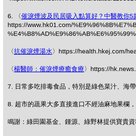
6. 〈
催淚煙波及民居吸入點算好？中醫教你5
https://www.hk01.com/%E9%96%8B
%E4%B8%AD%E9%86%AB%E6%95%99%
〈
抗催淚煙湯水
〉https://health.hkej.com/he
〈
楊醫師：催淚煙療癒食療
〉https://hk.
7. 日常多吃排毒食品，特別是綠色菜汁、
8. 超市的蔬果大多直接進口不經油麻地果
鳴謝：綠田園基金、鍾源、綠野林提供寶貴資