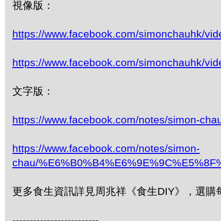
視像版：
https://www.facebook.com/simonchauhk/vi
https://www.facebook.com/simonchauhk/vi
文字版：
https://www.facebook.com/notes/
https://www.facebook.com/notes/simon-
chau/%E6%B0%B4%E6%9E%9C%E5%8F
更多食生資訊詳見周兆祥《食生DIY》，選購每日1
-------------------------