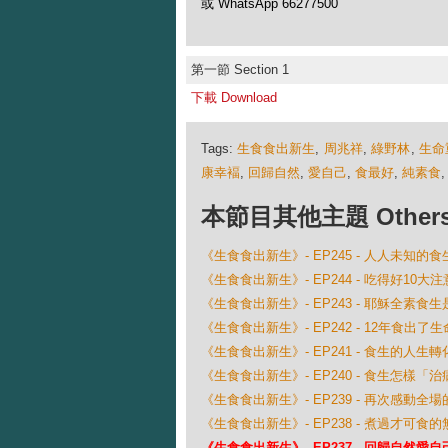
或 WhatsApp 66277500
第一節 Section 1
下載 Download
Tags:
生食食出新生
,
周兆祥
,
綠野林
,
生命
康幸褔
,
回歸自然
,
愛自己
,
食最好
,
純素食
本節目其他主題 Others Ep
《生食食出新生》- EP245 - 人人未知的
《生食食出新生》- EP244 - 吃得好10大注
《生食食出新生》- EP243 - 耶穌全素食
《生食食出新生》- EP242 - 12年食出了
《生食食出新生》- EP241 - 食生的人生
《生食食出新生》- EP240 - 食生怎樣「治
《生食食出新生》- EP239 - 再次感動
《生食食出新生》- EP238 - 煮過才可食
《生食食出新生》- EP237 - 回歸自然愛