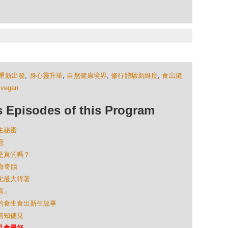
重新出發
,
身心靈升華
,
自然健康境界
,
修行體驗新維度
,
食出健
,
vegan
isodes of this Program
食生秘密
意
生是真的嗎？
生命奇蹟
轉化最大得著
病」
全場的食生食出新生故事
的無知偏見
自己食最好