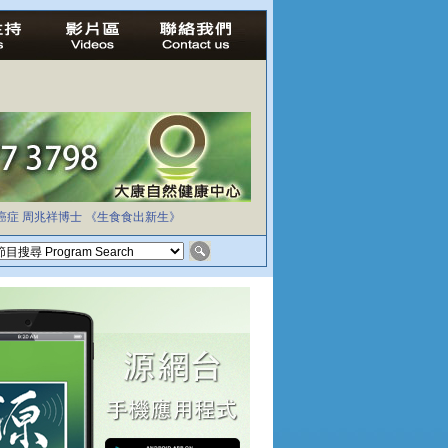
癌症
周兆祥博士
《生食食出新生》