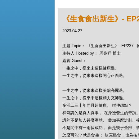
《生食食出新生》- EP
2023-04-27
主題 Topic： 《生食食出新生》- EP237
主持人 Hosted by： 周兆祥 博士
嘉賓 Guest：
一生之中，從來未這樣健康過。
一生之中，從來未這樣開心正面過。
一生之中，從來未這樣美貌亮麗過。
一生之中，從來未這樣精力充沛過。
多活二三十年而且超健康。 咁仲想點？
祥哥講的是真人真事， 在身邊發生的奇蹟
講的不是加入甚麼團體、 參加甚麼計劃、
不是間中有一兩位成功， 而是幾乎全部、
怎麼可能？就是食生： 放棄熟食，改為按