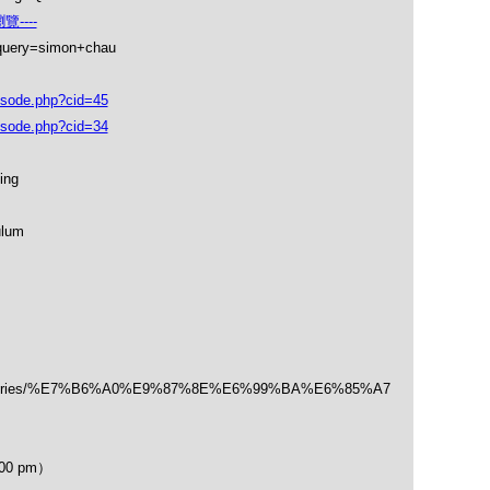
----
_query=simon+chau
isode.php?cid=45
isode.php?cid=34
ing
ulum
/categories/%E7%B6%A0%E9%87%8E%E6%99%BA%E6%85%A7
00 pm）