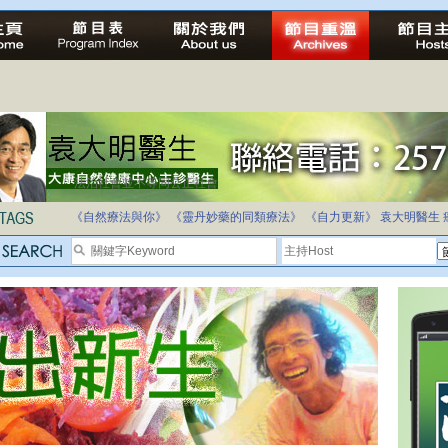
法治社會並不等同公正社會
自家教育合法化-推動多元化教育，全民學卷制
《自然療法與你》
《靈丹妙藥的同類療法》
《自力更新》
袁大明醫生