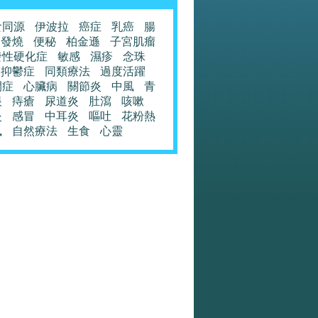
食同源
伊波拉
癌症
乳癌
腸
發燒
便秘
柏金遜
子宮肌瘤
發性硬化症
敏感
濕疹
念珠
抑鬱症
同類療法
過度活躍
閉症
心臟病
關節炎
中風
青
眼
痔瘡
尿道炎
肚瀉
咳嗽
炎
感冒
中耳炎
嘔吐
花粉熱
風
自然療法
生食
心靈