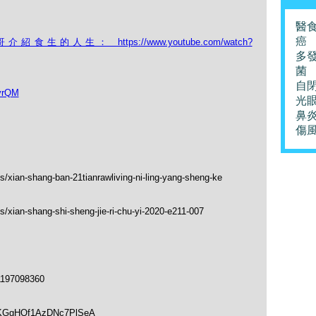
醫
癌
的人生： https://www.youtube.com/watch?
多
菌
自
yrQM
光
鼻
傷
s/xian-shang-ban-21tianrawliving-ni-ling-yang-sheng-ke
/xian-shang-shi-sheng-jie-ri-chu-yi-2020-e211-007
1197098360
soKGgHQf1AzDNc7PlSeA