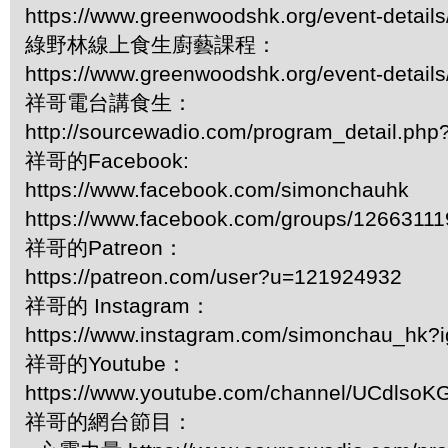
https://www.greenwoodshk.org/event-details
綠野林線上食生廚藝課程：
https://www.greenwoodshk.org/event-details
祥哥電台講食生：
http://sourcewadio.com/program_detail.ph
祥哥的Facebook:
https://www.facebook.com/simonchauhk
https://www.facebook.com/groups/1266311
祥哥的Patreon：
https://patreon.com/user?u=121924932
祥哥的 Instagram：
https://www.instagram.com/simonchau_hk
祥哥的Youtube：
https://www.youtube.com/channel/UCdls
祥哥的網台節目：