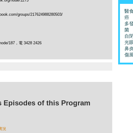
org/node/1273
醫
.com/groups/217624988280503/
癌
多
菌
自
光
ode/187，電 3428 2426
鼻
傷
isodes of this Program
實況