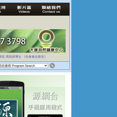
癌症
周兆祥博士
《生食食出新生》