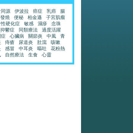
食同源
伊波拉
癌症
乳癌
腸
發燒
便秘
柏金遜
子宮肌瘤
發性硬化症
敏感
濕疹
念珠
抑鬱症
同類療法
過度活躍
閉症
心臟病
關節炎
中風
青
眼
痔瘡
尿道炎
肚瀉
咳嗽
炎
感冒
中耳炎
嘔吐
花粉熱
風
自然療法
生食
心靈