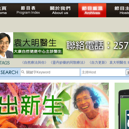
法治社會並不等同公正社會
自家教育合法化-推動多元化教育，全民學卷制
《自然療法與你》
《靈丹妙藥的同類療法》
《自力更新》
袁大明醫生