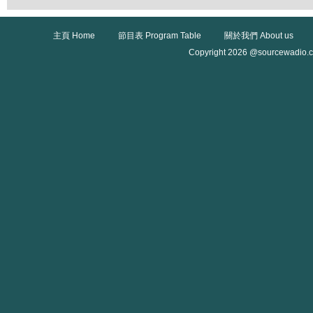
主頁 Home
節目表 Program Table
關於我們 About us
Copyright 2026 @sourcewadio.