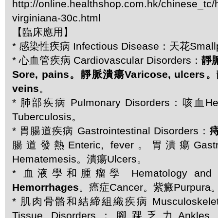
http://online.healthshop.com.hk/chinese_tc
virginiana-30c.html
【臨床應用】
* 感染性疾病 Infectious Disease：天花Smal
* 心血管疾病 Cardiovascular Disorders：
靜脈
Sore, pains。靜脈潰瘍Varicose, ulcers
veins
。
* 肺部疾病 Pulmonary Disorders：咳血H
Tuberculosis。
* 胃腸道疾病 Gastrointestinal Disorders：
痔
腸道發熱Enteric, fever。胃潰瘍Gastr
Hematemesis。潰瘍Ulcers。
* 血液學和腫瘤學 Hematology and 
Hemorrhages
。癌症Cancer。紫癜Purpura
* 肌肉骨骼和結締組織疾病 Musculoskeletal 
Tissue Disorders：腳踝乏力Ankl