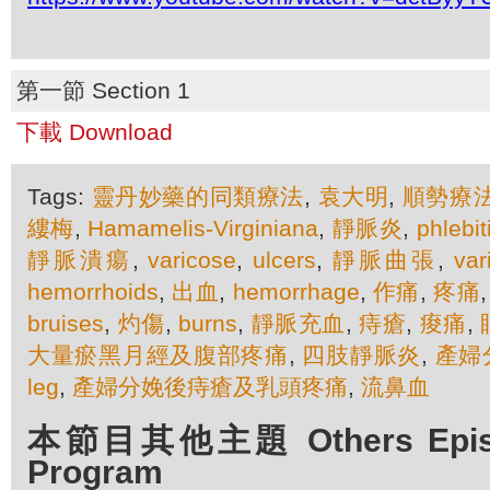
第一節 Section 1
下載 Download
Tags:
靈丹妙藥的同類療法
,
袁大明
,
順勢療
縷梅
,
Hamamelis-Virginiana
,
靜脈炎
,
phlebit
靜脈潰瘍
,
varicose
,
ulcers
,
靜脈曲張
,
var
hemorrhoids
,
出血
,
hemorrhage
,
作痛
,
疼痛
bruises
,
灼傷
,
burns
,
靜脈充血
,
痔瘡
,
痠痛
,
大量瘀黑月經及腹部疼痛
,
四肢靜脈炎
,
產婦
leg
,
產婦分娩後痔瘡及乳頭疼痛
,
流鼻血
本節目其他主題 Others Episod
Program