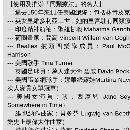
【使用及推崇「同類療法」的名人】
--- 過去150年來11任美國總統：包括林肯及
--- 英女皇維多利亞二世，她的皇宮駐有同類
--- 印度精神領袖：聖雄甘地 Mahatma Gandh
--- 荷蘭畫家：梵高 Vincent Willem van Gogh
--- Beatles 披頭四樂隊成員：Paul McCar
Harrison
--- 美國歌手 Tina Turner
--- 英國足球員：萬人迷大衛‧碧咸 David Beck
--- 美國職業網球手：娜華締露娃Martina Navra
次大滿貫女單冠軍）
--- 美國女演員：珍．西摩兒 Jane Se
Somewhere in Time）
--- 維也納作曲家：貝多芬 Lugwig van Be
樂史上最偉大作曲家）