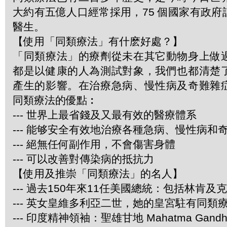
大約有五億人口經常採用，75 個國家有政
醫生。
【使用「同類療法」有什麽好處？】
「同類療法」的療劑從未在其它動物身上做
都是以健康的人為測試對象，我們也都清楚
產生的影響。在治療急病、慢性病及奇難雜
同類療法的優點︰
--- 世界上最省錢及又最有效的醫療體系
--- 能够安全有效地治療各種急病、慢性病和
--- 絕無任何副作用，不會傷害身體
--- 可以改善對傳染病的抵抗力
【使用及推崇「同類療法」的名人】
--- 過去150年來11任美國總統：包括林肯及
--- 英女皇維多利亞二世，她的皇宮駐有同類
--- 印度精神領袖：聖雄甘地 Mahatma Gandh