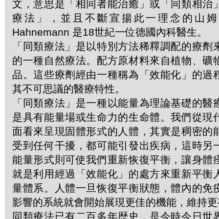
文，意思是「相同者能治癒」或「同類相治
療法」，並且不斷宣揚此一理念的山姆．哈
Hahnemann 是18世紀一位德國內科醫生。
「同類療法」是以特別方法稀釋調配的療劑
的一種自然療法。配方原材料來自植物、礦
品。這些療劑經由一種稱為「效能化」的過
其不可思議的醫療特性。
「同類療法」是一種以能量為理論基礎的醫
是具有能量場或生命力的生命體。我們從現
面看來呈現固體形式的人體，其實是稠密的
受到任何干擾，都可能引發出疾病，這時另
能量形式則可使我們重新恢復平衡，讓身體
就是利用經過「效能化」的處方來重新平衡
量體系。人體一旦恢復平衡狀態，體內的免
影響的系統就會開始展現更佳的機能，維持更
同類療法已有二百多年歴史，是今時今日世