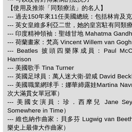
【使用及推崇「同類療法」的名人】
--- 過去150年來11任美國總統：包括林肯及
--- 英女皇維多利亞二世，她的皇宮駐有同類
--- 印度精神領袖：聖雄甘地 Mahatma Gandh
--- 荷蘭畫家：梵高 Vincent Willem van Gogh
--- Beatles 披頭四樂隊成員：Paul McCar
Harrison
--- 美國歌手 Tina Turner
--- 英國足球員：萬人迷大衛‧碧咸 David Beck
--- 美國職業網球手：娜華締露娃Martina Navra
次大滿貫女單冠軍）
--- 美國女演員：珍．西摩兒 Jane Se
Somewhere in Time）
--- 維也納作曲家：貝多芬 Lugwig van Be
樂史上最偉大作曲家）