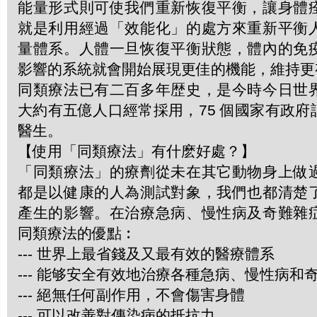
能量形式則可使我們重新恢復平衡，讓身體
就是利用經過「效能化」的處方來重新平衡
量體系。人體一旦恢復平衡狀態，體內的免
影響的系統就會開始展現更佳的機能，維持更
同類療法已有二百多年歴史，是今時今日世
大約有五億人口經常採用，75 個國家有政
醫生。
【使用「同類療法」有什麽好處？】
「同類療法」的療劑從未在其它動物身上做
都是以健康的人為測試對象，我們也都清楚
產生的影響。在治療急病、慢性病及奇難雜
同類療法的優點︰
--- 世界上最省錢及又最有效的醫療體系
--- 能够安全有效地治療各種急病、慢性病和
--- 絕無任何副作用，不會傷害身體
--- 可以改善對傳染病的抵抗力