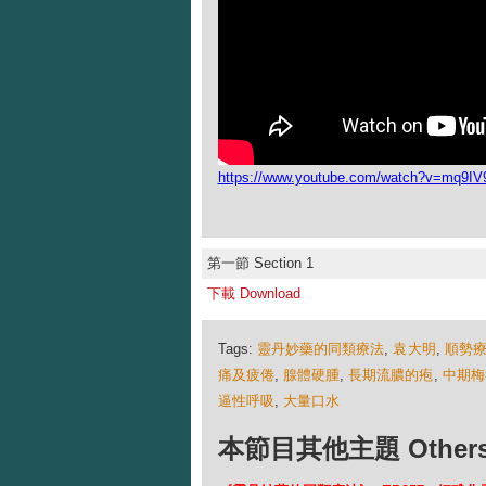
https://www.youtube.com/watch?v=mq9IV9
第一節 Section 1
下載 Download
Tags:
靈丹妙藥的同類療法
,
袁大明
,
順勢
痛及疲倦
,
腺體硬腫
,
長期流膿的疱
,
中期梅
逼性呼吸
,
大量口水
本節目其他主題 Others Ep