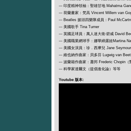
--- 印度精神領袖：聖雄甘地 Mahatma Gand
--- 荷蘭畫家：梵高 Vincent Willem van Go
--- Beatles 披頭四樂隊成員：Paul McCartney
--- 美國歌手 Tina Turner
--- 英國足球員：萬人迷大衛‧碧咸 David Be
--- 美國職業網球手：娜華締露娃Martina N
--- 美國女演員：珍．西摩兒 Jane Seymour
--- 維也納作曲家：貝多芬 Lugwig van
--- 波蘭籍作曲家：蕭邦 Frederic Ch
--- 科學家達爾文（提倡進化論）等等
Youtube 版本: