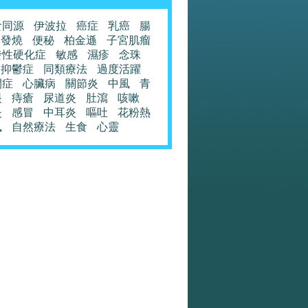
食同源
伊波拉
癌症
乳癌
腸
發燒
便秘
柏金遜
子宮肌瘤
發性硬化症
敏感
濕疹
念珠
抑鬱症
同類療法
過度活躍
閉症
心臟病
關節炎
中風
青
眼
痔瘡
尿道炎
肚瀉
咳嗽
炎
感冒
中耳炎
嘔吐
花粉熱
風
自然療法
生食
心靈