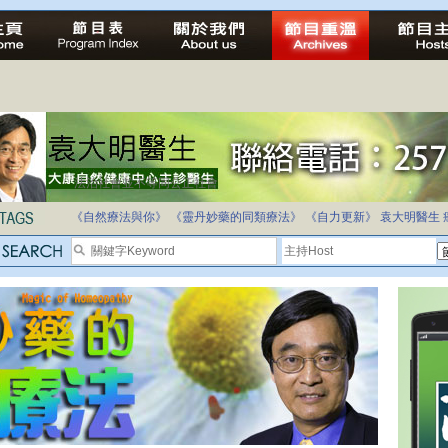
法治社會並不等同公正社會
自家教育合法化-推動多元化教育，全民學卷制
《自然療法與你》
《靈丹妙藥的同類療法》
《自力更新》
袁大明醫生