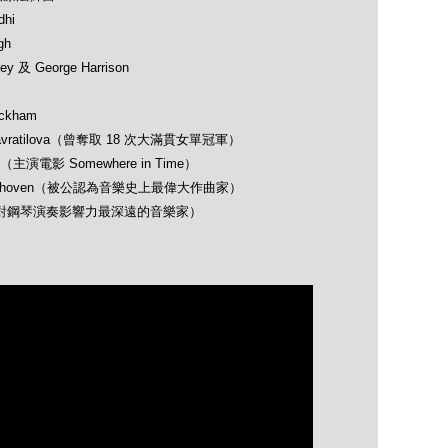
hi
gh
 及 George Harrison
ckham
avratilova（曾奪取 18 次大滿貫女單冠軍）
（主演電影 Somewhere in Time）
 Beethoven（被公認為音樂史上最偉大作曲家）
opin（對鋼琴演奏影響力最深遠的音樂家）