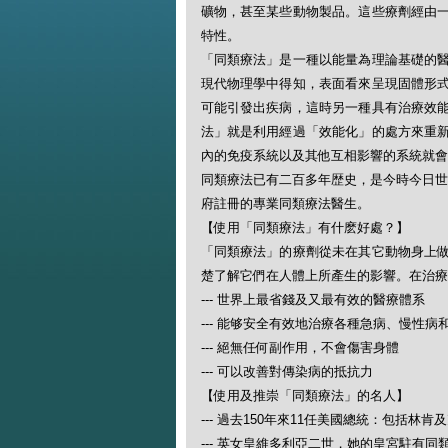
礦物，甚至某些動物製品。這些療劑經由
特性。
「同類療法」是一種以能量為理論基礎的
現代物理學中得知，表面看來呈現固體形
可能引發出疾病，這時另一種具有治療效
法」就是利用經過「效能化」的處方來重
內的免疫系統以及其他互相影響的系統就會
同類療法已有二百多年歴史，是今時今日世
府註冊的專業同類療法醫生。
【使用「同類療法」有什麽好處？】
「同類療法」的療劑從未在其它動物身上
楚了解它們在人體上所產生的影響。在治療
--- 世界上最省錢及又最有效的醫療體系
--- 能够安全有效地治療各種急病、慢性病
--- 絕無任何副作用，不會傷害身體
--- 可以改善對傳染病的抵抗力
【使用及推崇「同類療法」的名人】
--- 過去150年來11任美國總統：包括林肯
--- 英女皇維多利亞二世，她的皇宮駐有同