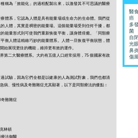
一種稱為「效能化」的過程配製出來，以激發其不可思議的醫療
醫
癌
醫療體系，它認為人體是具有能量場或生命力的生命體。我們從
多
式的人體，其實是稠密的能量場。這個能量場受到任何干擾，都
菌
能的能量形式則可使我們重新恢復平衡，讓身體痊癒。「同類療
自
新平衡人體這精緻巧妙的能量體系。人體一旦恢復平衡狀態，體
光
開始展現更佳的機能，維持更有效的運作。
鼻
界第二大醫療體系。大約有五億人口經常採用，75 個國家有政
傷
做過試驗，因為它們全都是以健康的人為測試對象，我們也都清
急病、慢性病及奇難雜症尤其顯著，以下是同類療法的優點︰
和奇難雜症
及克林頓
類療法御醫