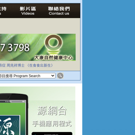
癌症
周兆祥博士
《生食食出新生》