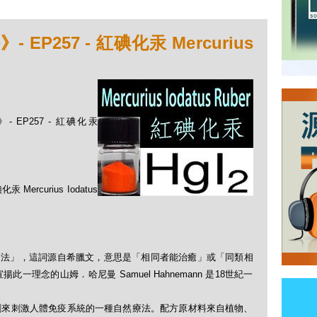
P257 - 紅碘化汞 Mercurius
 EP257 - 紅碘化汞
curius Iodatus
「順勢療法」，這詞源自希臘文，意思是「相同者能治癒」或「同類相
理念的山姆．哈尼曼 Samuel Hahnemann 是18世紀一
劑來刺激人體免疫系統的一種自然療法。配方原材料來自植物、