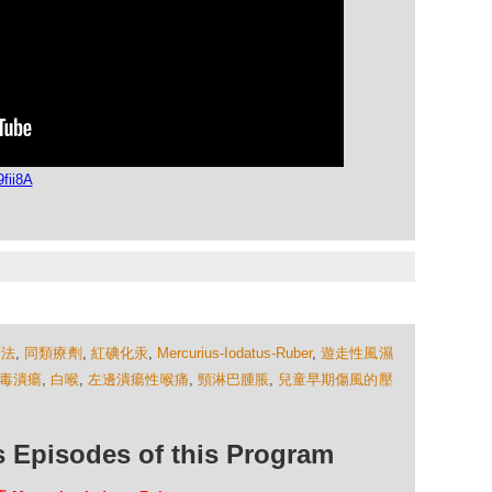
fii8A
療法
,
同類療劑
,
紅碘化汞
,
Mercurius-Iodatus-Ruber
,
遊走性風濕
毒潰瘍
,
白喉
,
左邊潰瘍性喉痛
,
頸淋巴腫脹
,
兒童早期傷風的壓
isodes of this Program