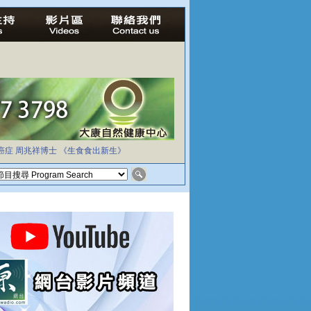
癌症
周兆祥博士
《生食食出新生》