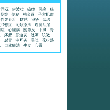
食同源
伊波拉
癌症
乳癌
腸
發燒
便秘
柏金遜
子宮肌瘤
發性硬化症
敏感
濕疹
念珠
抑鬱症
同類療法
過度活躍
閉症
心臟病
關節炎
中風
青
眼
痔瘡
尿道炎
肚瀉
咳嗽
炎
感冒
中耳炎
嘔吐
花粉熱
風
自然療法
生食
心靈