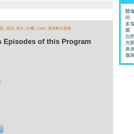
醫
癌
多
熙
,
填詞
,
會計
,
打機
,
Cash
,
電視劇主題曲
菌
自
isodes of this Program
光
鼻
傷
n
4