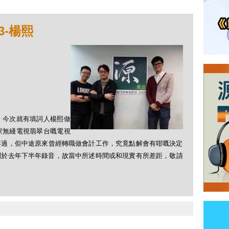
33-楊熙
，今次就有填詞人楊熙做
家無綫電視翡翠台嘅電視
不過，佢中途原來曾經轉職做會計工作，究竟點解會有咁嘅決定
訪問於去年下半年錄音，故當中所述時間或和現實有所差距，敬請