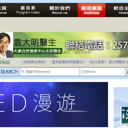
自家教育合法化-推動多元化教育，全民學卷制
《自然療法與你》
《靈丹妙藥的同類療法》
《自力更新》
袁大明醫生