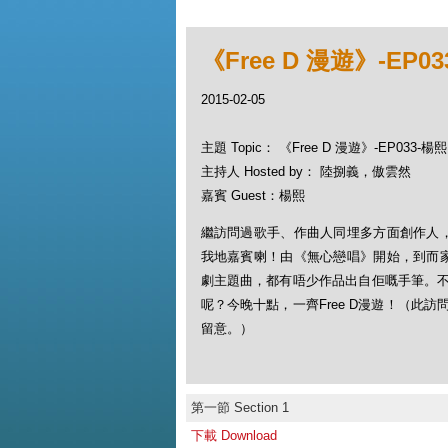
《Free D 漫遊》-EP0
2015-02-05
主題 Topic： 《Free D 漫遊》-EP033-楊熙
主持人 Hosted by： 陸捌義，傲雲然
嘉賓 Guest：楊熙
繼訪問過歌手、作曲人同埋多方面創作人
我地嘉賓喇！由《無心戀唱》開始，到而
劇主題曲，都有唔少作品出自佢嘅手筆。
呢？今晚十點，一齊Free D漫遊！（此
留意。）
第一節 Section 1
下載 Download