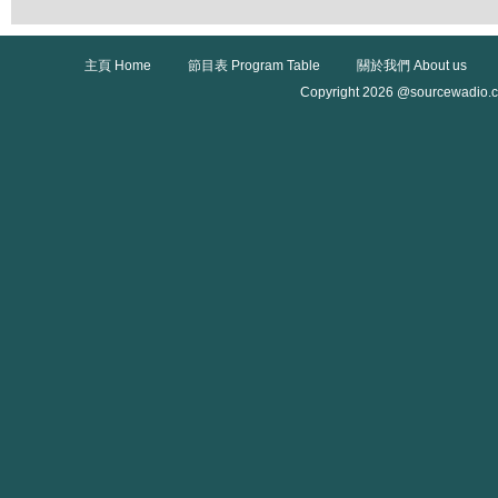
主頁 Home
節目表 Program Table
關於我們 About us
Copyright 2026 @sourcewadio.