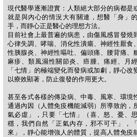
現代醫學逐漸證實：人類絕大部分的病都是
就是與內心的情況大有關連，想醫「身」
手，而靜心正是醫心的理想方法。
目前社會上最普遍的病患，由傷風感冒發燒
心律失調、哮喘、消化性潰瘍、神經性厭食
性胰腺炎、神經性嘔吐、偏頭痛、腰背痛、
麻疹、類風濕性關節炎、癌腫、痛經、月
「七情」的極端變化而發病或加劇，靜心改
以療效顯著，防止復發的作用更大。
甚至各式各樣的傳染病、中毒、風寒、環境
通過內因（人體免疫機能減弱）所導致的，
氣必虛」，只要「七情」（喜、怒、憂、
穩，我們自然「正氣內存，邪不可干」，
來」，靜心能增強人的體質，提高人體免疫