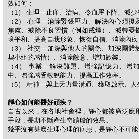
效如何：
（1） 生理—止痛、治病、令血壓下降、減少
（2） 心理—消除緊張壓力、解決內心煩擾
焦慮、戒除不良習慣（例如戒煙）、減輕憂
境平和、提高自我形象、恢復自信、消除內疚
（3） 社交—加深與他人的關係、加深團體
契小組的感情）、消除敵意、增加歡樂。
（4） 事業—解決難題、增強記憶力、增
中、增強感受敏銳能力、提高工作效率。
（5） 精神—與上天力量溝通、獲取啟示、
靜心如何能醫好頑疾？
自古以來，在各地社會裡，靜心都被廣泛應
手段，長期不斷產生奇蹟般的效果。
幾乎沒有甚麼生理心理的病患，是靜心不可能