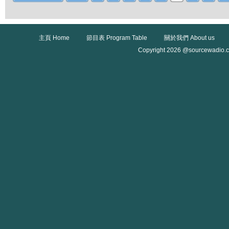
主頁 Home
節目表 Program Table
關於我們 About us
Copyright 2026 @sourcewadio.