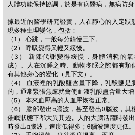
人體功能保持協調，於是有病醫病，無病防身
據最近的醫學研究證實，人在靜心的入定狀
現多種生理變化，包括：
（1） 心跳，一般每分鐘慢三下。
（2） 呼吸變得又輕又緩慢。
（3） 新陳代謝變得緩慢，身體消耗的
成）。人在沉睡之時、動物冬眠之際都有類
有其他身心的變化（見下文）。
（4） 血液裡的乳酸鹽含量下降，乳酸鹽是
的，通常緊張焦慮就會使血液乳酸鹽含量大增
（5） 本來血壓高的人血壓恢復正常。
（6） 腦部發出α腦波，甚至發出θ腦波，
催眠狀態下都大異其趣。人的大腦活躍時發出
時發出α腦波，速度低得多；θ腦波速度更低。