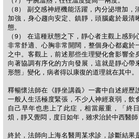
（7） 手腕溫熱，往往溫度提高一兩度。
（8） 副交感神經機能活躍，內分泌增加，
加強，身心趨向安定、鎮靜，頭腦處於最清
態。
（9） 在這種狀態之下，靜心者主觀上感到
非常舒適、心胸非常開闊，整個身心都處於
之中。客觀上，前述那些生理變化會影響全
向著協調有序化的方向發展，這就是靜心帶
形態」變化，病者得以康復的道理就在其中。
釋暢懷法師在《靜坐講義》一書中自述經歷
一般人生活極度緊張，不少人神經衰弱，飲
自己早年也患上了此症，相當嚴重，「終
煩，靜又覺悶，度日如年，雖求治於中西醫師
終於，法師向上海名醫周某求診，診斷結果