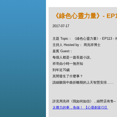
《綠色心靈力量》- EP1
2017-07-17
主題 Topic： 《綠色心靈力量》- EP113 
主持人 Hosted by： 周兆祥博士
嘉賓 Guest：
每個人都是一篇長篇小說。
祥哥由小時一無所知
到年近70歲
其間發生了什麼事？
請細聽箇中曲折離期的上天智慧安排……
詳見周兆祥《我如何如信》，綠野店有售-- 34
太費力的事，免做！ 【心靈創富(1)】