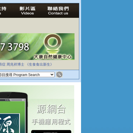
癌症
周兆祥博士
《生食食出新生》