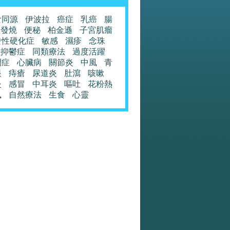
食同源
伊波拉
癌症
乳癌
腸
發燒
便秘
柏金遜
子宮肌瘤
發性硬化症
敏感
濕疹
念珠
抑鬱症
同類療法
過度活躍
閉症
心臟病
關節炎
中風
青
眼
痔瘡
尿道炎
肚瀉
咳嗽
炎
感冒
中耳炎
嘔吐
花粉熱
風
自然療法
生食
心靈