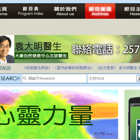
法治社會並不等同公正社會
自家教育合法化-推動多元化教育，全民學卷制
《自然療法與你》
《靈丹妙藥的同類療法》
《自力更新》
袁大明醫生