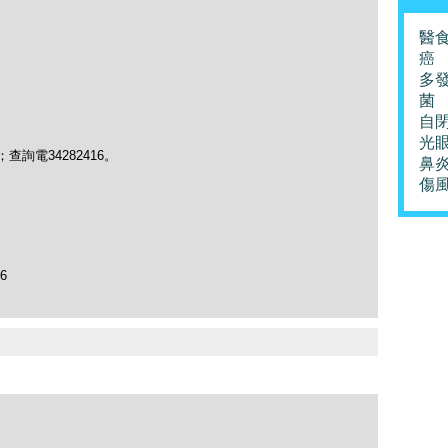
醫
癌
多
菌
自
光
chau；查詢電34282416。
鼻
傷
96