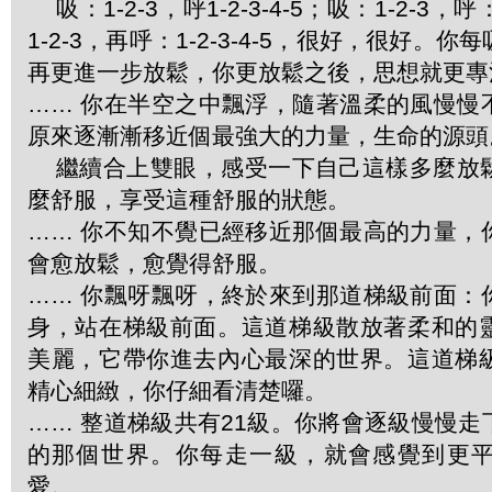
吸：1-2-3，呼1-2-3-4-5；吸：1-2-3，呼：
1-2-3，再呼：1-2-3-4-5，很好，很好。
再更進一步放鬆，你更放鬆之後，思想就更專
…… 你在半空之中飄浮，隨著溫柔的風慢慢
原來逐漸漸移近個最強大的力量，生命的源頭
繼續合上雙眼，感受一下自己這樣多麼放
麼舒服，享受這種舒服的狀態。
…… 你不知不覺已經移近那個最高的力量，
會愈放鬆，愈覺得舒服。
…… 你飄呀飄呀，終於來到那道梯級前面：
身，站在梯級前面。這道梯級散放著柔和的
美麗，它帶你進去內心最深的世界。這道梯
精心細緻，你仔細看清楚囉。
…… 整道梯級共有21級。你將會逐級慢慢
的那個世界。你每走一級，就會感覺到更
愛。