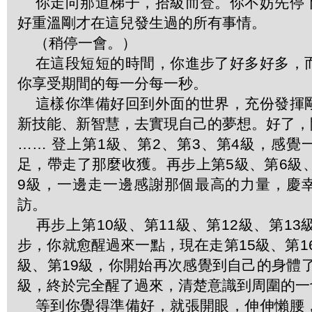
你走向那道梯子，拾級而登。你不妨先停
好重溫剛才在這兒發生過的所有事情。
（稍停一會。）
在這段短短的時間，你進步了好多好多，
你享受期間的每一分每一秒。
這樣你準備好回到外面的世界，充份發揮
新技能、新智慧，去實現自己的夢想。好了，
…… 登上第1級、第2、第3、第4級，感
足，帶走了那麼收獲。再步上第5級、第6級
9級，一邊走一邊感謝那個最高的力量，慶
訪。
再步上第10級、第11級、第12級、第13
步，你就愈醒過來一點，現在走第15級、第16
級、第19級，你開始再次感覺到自己的身體了
級，終於完全醒了過來，清楚意識到周圍的一
等到你覺得準備好，就張開眼，伸伸懶腰