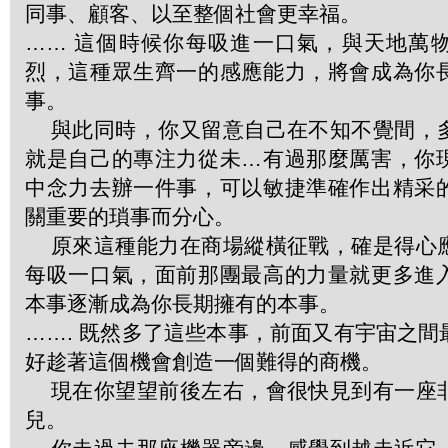
同事、顧客、以至整個社會更幸福。
…… 這個時候你每吸進一口氣，與天地萬
烈，這種眾生齊一的感應能力，將會成為你
事。
與此同時，你又留意自己在不知不覺間，
就是自己的專注力從未…有過那麼厲害，你
中念力去辦一件事，可以敏捷準確作出精采
關重要的瑣事而分心。
原來這種能力在商場縱橫征戰，確是得心
每吸一口氣，面前那團最高的力量就更多進
本事逐漸成為你長期擁有的本事。
……. 既然多了這些本事，前面又有宇宙之
好趁著這個機會創造一個難得的商機。
現在你望望前後左右，會很快見到有一座
兒。