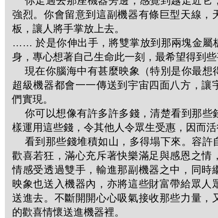
你走過去那座機器旁邊，感覺到越走近它
強烈。你會留意到這副機器有條巨型天線，
板，讓人將手掌放上去。
…… 於是你伸出手，將雙掌放到那兩塊金屬
身，專心想著自己生命此一刻，最希望得到些
現在你腦海中有甚麼映象（特別是你最想
超級機器都會一一傳送到宇宙四面八方，讓
們實現。
你可以想像有許多許多錢，清楚看到那些
樣運用這些錢，令其他人令眾生受惠，因而活
看到那些錢堆積如山，多得塌下來。容許
歡喜若狂，滿心充斥著快樂滿足與感恩之情
情感受透過雙手，輸進那副機器之中，同時
映象也送入機器內，亦將這些財富帶給眾人
送進去。不斷開開心心吸氣接收那些力量，
的歡喜情懷送進機器裡。