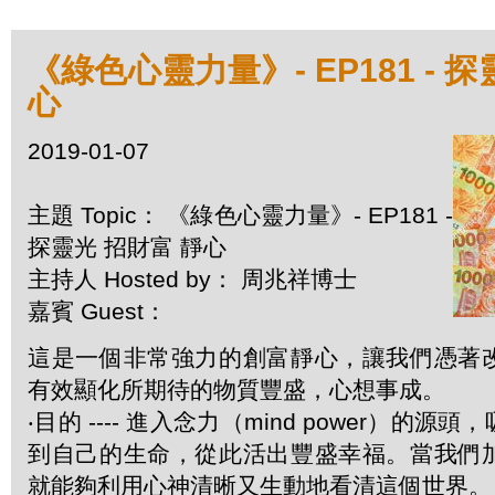
《綠色心靈力量》- EP181 - 
心
2019-01-07
主題 Topic： 《綠色心靈力量》- EP181 -
探靈光 招財富 靜心
主持人 Hosted by： 周兆祥博士
嘉賓 Guest：
這是一個非常強力的創富靜心，讓我們憑著
有效顯化所期待的物質豐盛，心想事成。
‧目的 ---- 進入念力（mind power）的
到自己的生命，從此活出豐盛幸福。當我們
就能夠利用心神清晰又生動地看清這個世界。