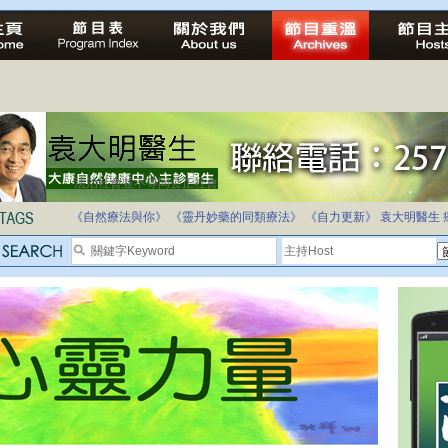
法治社會並不等同公正社會
自家教育合法化-推動多元化教育，全民學卷制
《自然療法與你》
《靈丹妙藥的同類療法》
《自力更新》
袁大明醫生