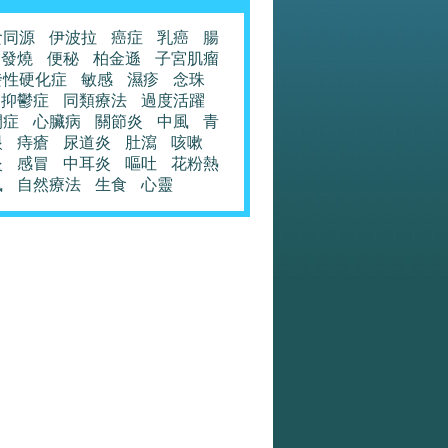
食同源
伊波拉
癌症
乳癌
腸
發燒
便秘
柏金遜
子宮肌瘤
發性硬化症
敏感
濕疹
念珠
抑鬱症
同類療法
過度活躍
閉症
心臟病
關節炎
中風
青
眼
痔瘡
尿道炎
肚瀉
咳嗽
炎
感冒
中耳炎
嘔吐
花粉熱
風
自然療法
生食
心靈