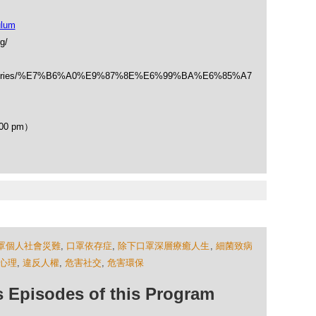
ulum
g/
/categories/%E7%B6%A0%E9%87%8E%E6%99%BA%E6%85%A7
00 pm）
罩個人社會災難
,
口罩依存症
,
除下口罩深層療癒人生
,
細菌致病
心理
,
違反人權
,
危害社交
,
危害環保
isodes of this Program