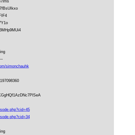
47lms
K7fBsUIkxo
FIF4
7Y1o
4U3MHp9MUi4
ing
---
om/simonchauhk
1197098360
soKGgHQf1AzDNc7PlSeA
isode.php?cid=45
isode.php?cid=34
ing