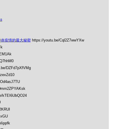
Ls
個肺炎疫情的最大秘密
https://youtu.be/Cql2Z7wwYXw
Fk
-REM1Ak
AQ7hhM0
tu.be/DZFd7pXfVMg
1zexZd10
RPOd4asJ7TU
e/9mm2ZPYAKsk
.be/kTEI6UbQO24
U
c2KRUI
nlxGU
Iippfk