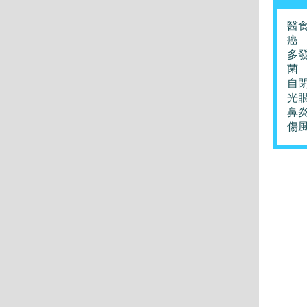
醫
癌
多
菌
自
光
鼻
傷