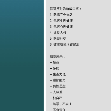
祥哥反對強迫戴口罩：
1. 防病完全無效
2. 危害生理健康
3. 危害心理健康
4. 違反人權
5. 防礙社交
6. 破壞環境浪費資源
戴罩惡果：
-- 短命
-- 多病
-- 生產力低
-- 腦部能力
-- 負性思想
-- 人緣差
-- 恨自己
-- 隨眾，不自主
-- 不負責任