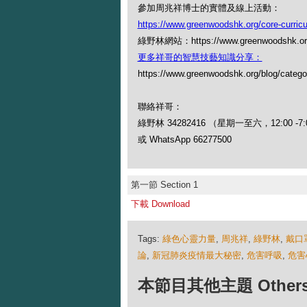
參加周兆祥博士的實體及線上活動：
https://www.greenwoodshk.org/core-curric
綠野林網站：https://www.greenwoodshk.or
更多祥哥的智慧技藝知識分享：
https://www.greenwoodshk.org/blog
聯絡祥哥：
綠野林 34282416 （星期一至六，12:00 -7:
或 WhatsApp 66277500
第一節 Section 1
下載 Download
Tags:
綠色心靈力量
,
周兆祥
,
綠野林
,
戴口
論
,
新冠肺炎疫情最大秘密
,
危害呼吸
,
危害
本節目其他主題 Others Ep