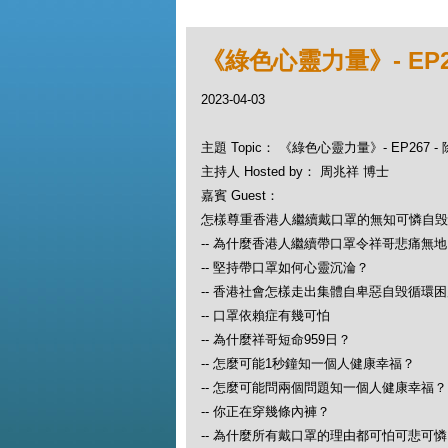
《綠色心靈力量》- EP
2023-04-03
主題 Topic： 《綠色心靈力量》- EP267
主持人 Hosted by： 周兆祥 博士
嘉賓 Guest：
怎樣尊重香港人繼續戴口罩的無知可憐自毁
-- 為什麼香港人繼續帶口罩令祥哥悲痛無
-- 堅持帶口罩如何心靈沉淪？
-- 香港社會怎樣走出集體自卑惡自毁循環
-- 口罩依賴症有幾可怕
-- 為什麼祥哥短命959日？
-- 怎麼可能1秒鐘知一個人健康幸福？
-- 怎麼可能問兩個問題知一個人健康幸福？
-- 你正在穿幾條內褲？
-- 為什麼所有戴口罩的理由都可怕可悲可憐