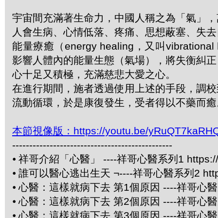
宇宙間充滿著生命力，中國人稱之為「氣」，
人會生病、心情低落、疼痛、思想蔽塞、失去
能量療癒（energy healing，又叫vibra
影響人體內的能量生態（氣場），將失衡糾正
心十足又積極，充滿慈悲大愛之心。
在進行期間，施者透過使用上述的手段，調校
流動循環，於是康復發生，受者得以不藥而癒
本節視像版：https://youtu.be/yRuQT7kaRH
-----------------------------------------------
⦁
祥哥介紹「心醫」 ----祥哥心醫系列1 https://yo
⦁
誰可以醫心逃出生天 ¬----祥哥心醫系列2 https://
⦁
心醫：這樣就病下去 第1個原因 ----祥哥心醫系列3 ht
⦁
心醫：這樣就病下去 第2個原因 ----祥哥心醫系列4 ht
⦁
心醫：這樣就病下去 第3個原因 ----祥哥心醫系列5 htt