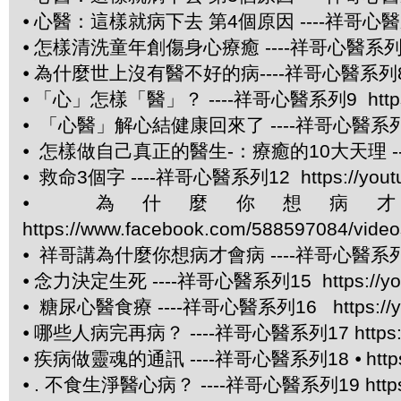
⦁
心醫：這樣就病下去 第4個原因 ----祥哥心醫系列6 htt
⦁
怎樣清洗童年創傷身心療癒 ----祥哥心醫系列https:/
⦁
為什麼世上沒有醫不好的病----祥哥心醫系列8 https:
⦁
「心」怎樣「醫」？ ----祥哥心醫系列9 https://y
⦁
「心醫」解心結健康回來了 ----祥哥心醫系列10 htt
⦁
怎樣做自己真正的醫生-：療癒的10大天理 ----祥哥心醫
⦁
救命3個字 ----祥哥心醫系列12 https://youtu.
⦁
為什麼你想病才會
https://www.facebook.com/588597084/vide
⦁
祥哥講為什麼你想病才會病 ----祥哥心醫系列14 htt
⦁
念力決定生死 ----祥哥心醫系列15 https://youtu
⦁
糖尿心醫食療 ----祥哥心醫系列16 https://yo
⦁
哪些人病完再病？ ----祥哥心醫系列17 https://yo
⦁
疾病做靈魂的通訊 ----祥哥心醫系列18 ⦁
htt
⦁
. 不食生淨醫心病？ ----祥哥心醫系列19 https:/