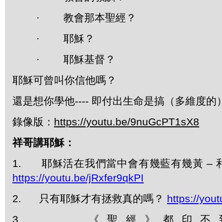
·
教會那本聖經？
·
耶穌？
·
耶穌基督？
耶穌可曾叫你信他嗎？
還是想你學他---- 即付出生命是搞（多維度的
錄像版：
https://youtu.be/9nuGcPT1sX8
祥哥講耶穌：
1.
耶穌活在我們當中會有幾藍有幾黃 –
https://youtu.be/jRxfer9qkPI
2.
只有耶穌才有拯救真的嗎？
https://you
3.
《聖經》都印不