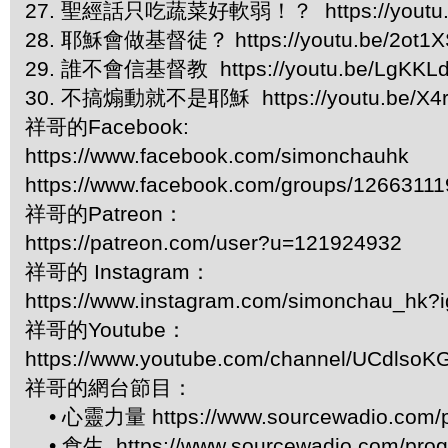
27. 聖經話只吃蔬菜好軟弱！？ https://youtu.b
28. 耶穌會做基督徒？ https://youtu.be/2ot1X
29. 誰不會信基督教 https://youtu.be/LgKKLd
30. 不搞煽動就不是耶穌 https://youtu.be/X4
祥哥的Facebook:
https://www.facebook.com/simonchauhk
https://www.facebook.com/groups/1266311
祥哥的Patreon：
https://patreon.com/user?u=121924932
祥哥的 Instagram：
https://www.instagram.com/simonchau_hk
祥哥的Youtube：
https://www.youtube.com/channel/UCdls
祥哥的網台節目：
• 心靈力量 https://www.sourcewadio.com/p
• 食生 https://www.sourcewadio.com/prog