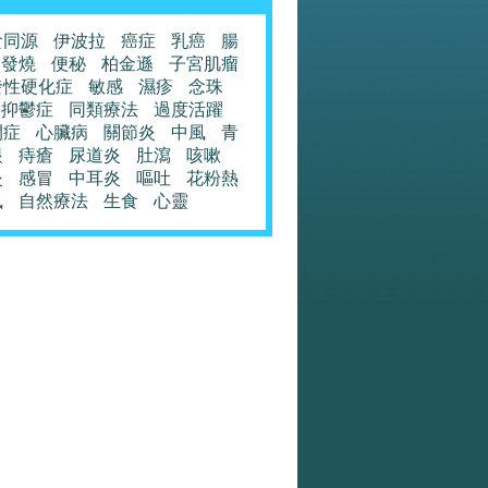
食同源
伊波拉
癌症
乳癌
腸
發燒
便秘
柏金遜
子宮肌瘤
發性硬化症
敏感
濕疹
念珠
抑鬱症
同類療法
過度活躍
閉症
心臟病
關節炎
中風
青
眼
痔瘡
尿道炎
肚瀉
咳嗽
炎
感冒
中耳炎
嘔吐
花粉熱
風
自然療法
生食
心靈