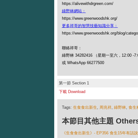
https://alivewithdrgreen.com/
綠野林網站：
https://www.greenwoodshk.org/
更多祥哥的智慧技藝知識分享：
https://www.greenwoodshk.org/blog
聯絡祥哥：
綠野林 34282416 （星期一至六，12:00 -7:
或 WhatsApp 66277500
第一節 Section 1
下載 Download
Tags:
生食食出新生
,
周兆祥
,
綠野林
,
食生
本節目其他主題 Others Ep
《生食食出新生》- EP356 食生15年有話說