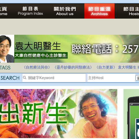
法治社會並不等同公正社會
自家教育合法化-推動多元化教育，全民學卷制
《自然療法與你》
《靈丹妙藥的同類療法》
《自力更新》
袁大明醫生