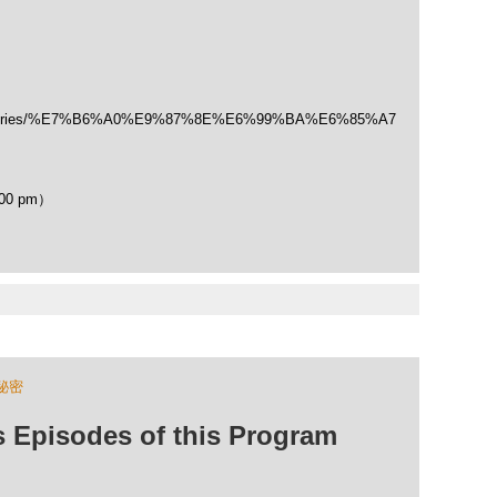
/categories/%E7%B6%A0%E9%87%8E%E6%99%BA%E6%85%A7
00 pm）
秘密
isodes of this Program