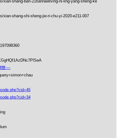
s/xian-shang-ban-21tianrawliving-ni-ling-yang-sheng-ke
/xian-shang-shi-sheng-jie-ri-chu-yi-2020-e211-007
1197098360
soKGgHQf1AzDNc7PlSeA
----
_query=simon+chau
isode.php?cid=45
isode.php?cid=34
ing
ulum