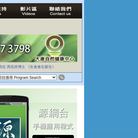
癌症
周兆祥博士
《生食食出新生》