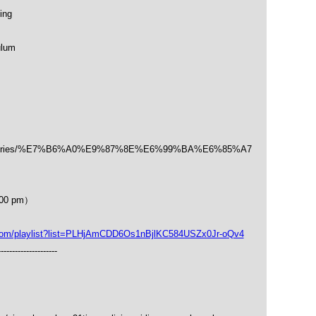
ing
ulum
/categories/%E7%B6%A0%E9%87%8E%E6%99%BA%E6%85%A7
00 pm）
playlist?list=PLHjAmCDD6Os1nBjlKC584USZx0Jr-oQv4
---------------------