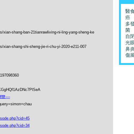
醫
癌
多
菌
s/xian-shang-ban-21tianrawliving-ni-ling-yang-sheng-ke
自
光
/xian-shang-shi-sheng-jie-ri-chu-yi-2020-e211-007
鼻
傷
1197098360
soKGgHQf1AzDNc7PlSeA
----
_query=simon+chau
isode.php?cid=45
isode.php?cid=34