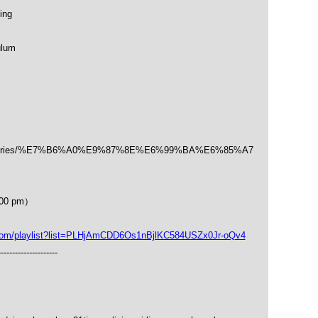
ing
ulum
/categories/%E7%B6%A0%E9%87%8E%E6%99%BA%E6%85%A7
00 pm）
playlist?list=PLHjAmCDD6Os1nBjlKC584USZx0Jr-oQv4
---------------------