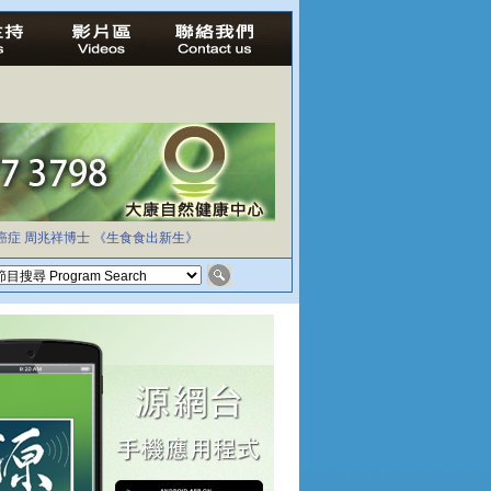
癌症
周兆祥博士
《生食食出新生》