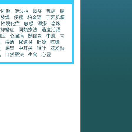
食同源
伊波拉
癌症
乳癌
腸
發燒
便秘
柏金遜
子宮肌瘤
發性硬化症
敏感
濕疹
念珠
抑鬱症
同類療法
過度活躍
閉症
心臟病
關節炎
中風
青
眼
痔瘡
尿道炎
肚瀉
咳嗽
炎
感冒
中耳炎
嘔吐
花粉熱
風
自然療法
生食
心靈