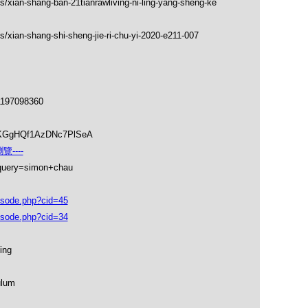
s/xian-shang-ban-21tianrawliving-ni-ling-yang-sheng-ke
/xian-shang-shi-sheng-jie-ri-chu-yi-2020-e211-007
1197098360
soKGgHQf1AzDNc7PlSeA
----
_query=simon+chau
isode.php?cid=45
isode.php?cid=34
ing
ulum