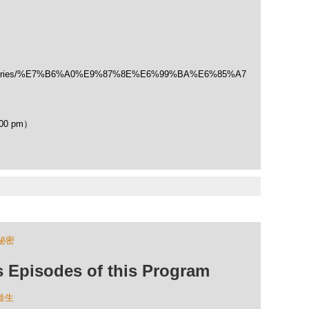
/categories/%E7%B6%A0%E9%87%8E%E6%99%BA%E6%85%A7
00 pm）
秘密
isodes of this Program
餘生