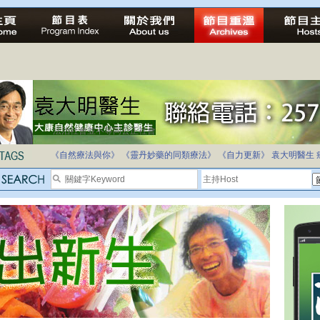
法治社會並不等同公正社會
自家教育合法化-推動多元化教育，全民學卷制
《自然療法與你》
《靈丹妙藥的同類療法》
《自力更新》
袁大明醫生