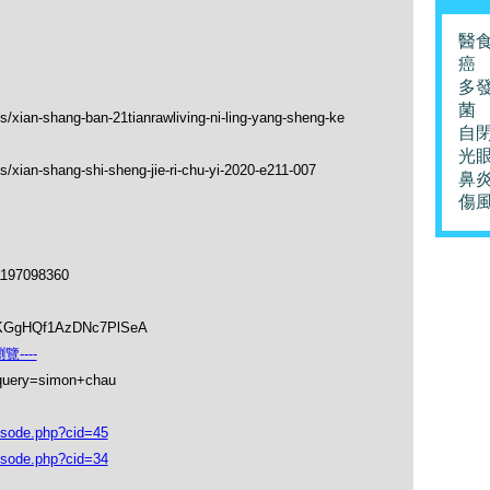
醫
癌
多
菌
s/xian-shang-ban-21tianrawliving-ni-ling-yang-sheng-ke
自
光
/xian-shang-shi-sheng-jie-ri-chu-yi-2020-e211-007
鼻
傷
1197098360
soKGgHQf1AzDNc7PlSeA
----
_query=simon+chau
isode.php?cid=45
isode.php?cid=34