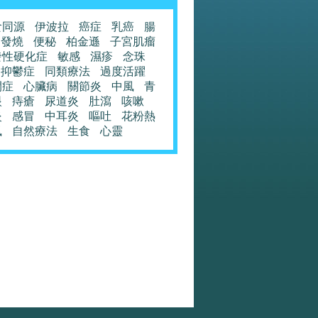
食同源
伊波拉
癌症
乳癌
腸
發燒
便秘
柏金遜
子宮肌瘤
發性硬化症
敏感
濕疹
念珠
抑鬱症
同類療法
過度活躍
閉症
心臟病
關節炎
中風
青
眼
痔瘡
尿道炎
肚瀉
咳嗽
炎
感冒
中耳炎
嘔吐
花粉熱
風
自然療法
生食
心靈