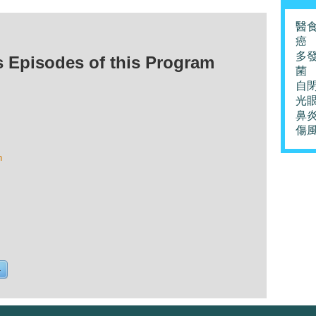
醫
癌
多
isodes of this Program
菌
自
光
鼻
傷
n
4