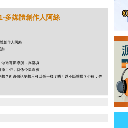
001-多媒體創作人阿絲
-多媒體創作人阿絲
 阿絲
說，做過電影導演，亦都填
持添！佢，就係今集嘉賓
夢想？但邊個話夢想只可以係一樣？唔可以不斷擴展？佢得，你