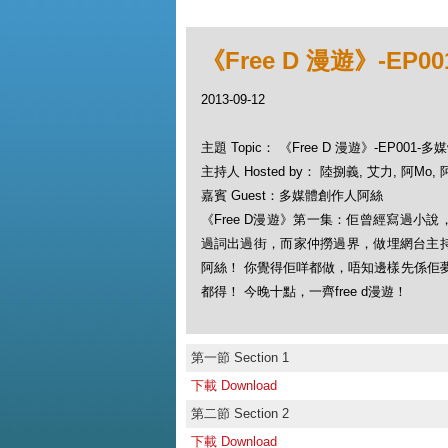
《Free D 漫遊》-EP
2013-09-12
主題 Topic： 《Free D 漫遊》-EP001
主持人 Hosted by： 陸捌義, 艾力, 阿Mo,
嘉賓 Guest：多媒體創作人阿絲
《Free D漫遊》第一集：佢曾經寫過小
過詞出過街，而家仲撈過界，做埋網台主
阿絲！ 你覺得佢咩都做，唔知邊樣先係佢
都得！ 今晚十點，一齊free d漫遊！
第一節 Section 1
下載 Download
第二節 Section 2
下載 Download