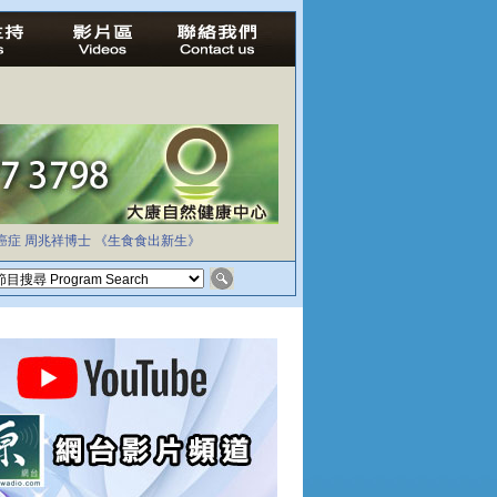
癌症
周兆祥博士
《生食食出新生》