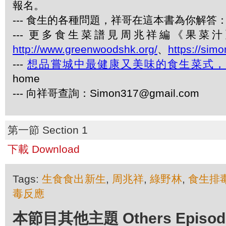
報名。
--- 食生的各種問題，祥哥在這本書為你解答：《
--- 更多食生菜譜見周兆祥編《果
http://www.greenwoodshk.org/
、
https://sim
---
想品嘗城中最健康又美味的食生菜式
home
--- 向祥哥查詢：Simon317@gmail.com
第一節 Section 1
下載 Download
Tags:
生食食出新生
,
周兆祥
,
綠野林
,
食生排
毒反應
本節目其他主題 Others Episodes 