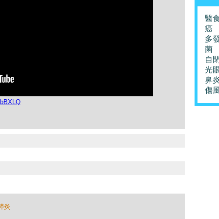
醫
癌
多
菌
自
光
鼻
傷
-4bBXLQ
肺炎