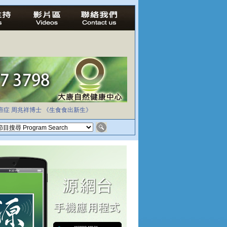
癌症
周兆祥博士
《生食食出新生》