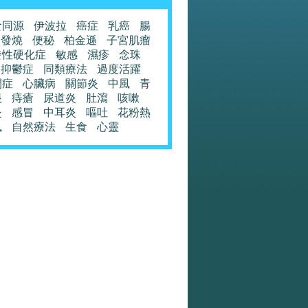
食同源
伊波拉
癌症
乳癌
腸
發燒
便秘
柏金遜
子宮肌瘤
發性硬化症
敏感
濕疹
念珠
抑鬱症
同類療法
過度活躍
閉症
心臟病
關節炎
中風
青
眼
痔瘡
尿道炎
肚瀉
咳嗽
炎
感冒
中耳炎
嘔吐
花粉熱
風
自然療法
生食
心靈