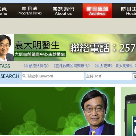
法治社會並不等同公正社會
自家教育合法化-推動多元化教育，全民學卷制
《自然療法與你》
《靈丹妙藥的同類療法》
《自力更新》
袁大明醫生