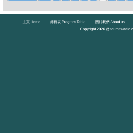
主頁 Home
節目表 Program Table
關於我們 About us
Copyright 2026 @sourcewadio.