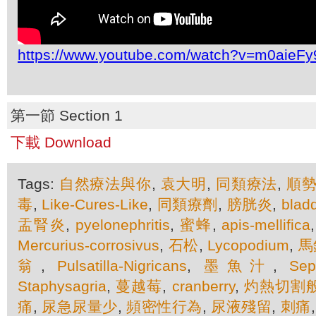
https://www.youtube.com/watch?v=m0aieFy
第一節 Section 1
下載 Download
Tags:
自然療法與你
,
袁大明
,
同類療法
,
順
毒
,
Like-Cures-Like
,
同類療劑
,
膀胱炎
,
bladd
盂腎炎
,
pyelonephritis
,
蜜蜂
,
apis-mellifica
Mercurius-corrosivus
,
石松
,
Lycopodium
,
馬
翁
,
Pulsatilla-Nigricans
,
墨魚汁
,
Sep
Staphysagria
,
蔓越莓
,
cranberry
,
灼熱切割
痛
,
尿急尿量少
,
頻密性行為
,
尿液殘留
,
刺痛