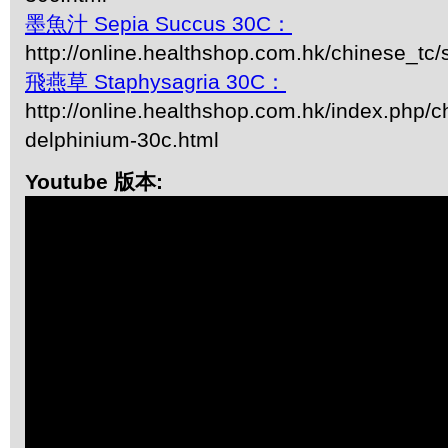
墨魚汁 Sepia Succus 30C：
http://online.healthshop.com.hk/chinese_tc
飛燕草 Staphysagria 30C：
http://online.healthshop.com.hk/index.php/c
delphinium-30c.html
Youtube 版本: