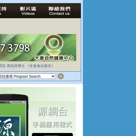
癌症
周兆祥博士
《生食食出新生》