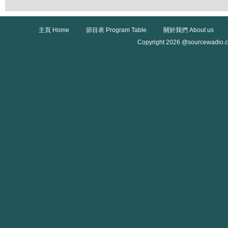
主頁 Home
節目表 Program Table
關於我們 About us
Copyright 2026 @sourcewadio.