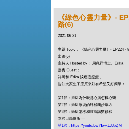
《綠色心靈力量》- EP
路(6)
2021-06-21
主題 Topic： 《綠色心靈力量》- EP224
出路(6)
主持人 Hosted by： 周兆祥博士、Erika
嘉賓 Guest：
祥哥和 Erika 談癌症療癒，
告知大家生了癌原來好有希望又好簡單！
第1節：癌症為什麼是心病怎樣心醫
第2節：癌症康復的終極獨步單方
第3節：癌症怎樣和腫瘤講數修和
本節目錄影版----
第1節：https://youtu.be/YbwkL33p2jM