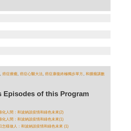
,
癌症療癒
,
癌症心醫大法
,
癌症康復終極獨步單方
,
和腫瘤講數
isodes of this Program
怎樣綠化人間：和波納談疫情和綠色未來(2)
怎樣綠化人間：和波納談疫情和綠色未來(1)
今日怎樣做人：和波納談疫情和綠色未來 (1)