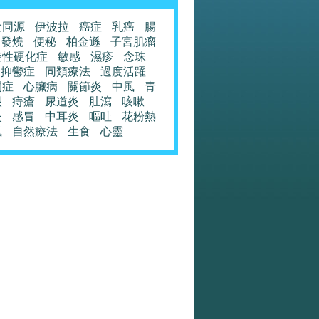
食同源
伊波拉
癌症
乳癌
腸
發燒
便秘
柏金遜
子宮肌瘤
發性硬化症
敏感
濕疹
念珠
抑鬱症
同類療法
過度活躍
閉症
心臟病
關節炎
中風
青
眼
痔瘡
尿道炎
肚瀉
咳嗽
炎
感冒
中耳炎
嘔吐
花粉熱
風
自然療法
生食
心靈