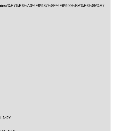
/categories/%E7%B6%A0%E9%87%8E%E6%99%BA%E6%85%A7
SLJd2Y