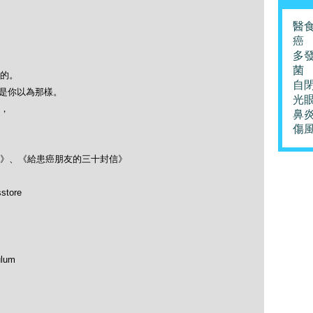
醫
癌
多
菌
的。
自
必是你以為那樣。
光
，
鼻
傷
》、《給患癌朋友的三十封信》
store
ulum