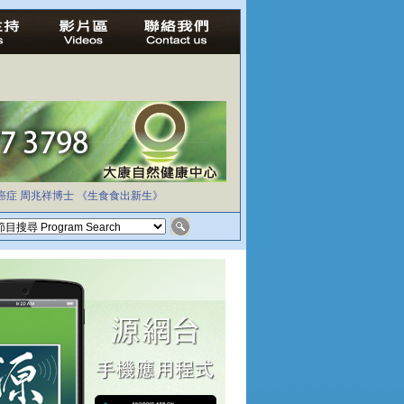
癌症
周兆祥博士
《生食食出新生》