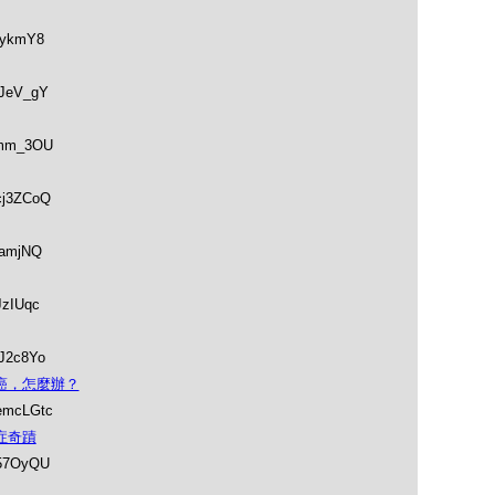
iykmY8
DJeV_gY
emm_3OU
cj3ZCoQ
kamjNQ
JzIUqc
DJ2c8Yo
：生了癌，怎麼辦？
emcLGtc
走癌症奇蹟
P57OyQU