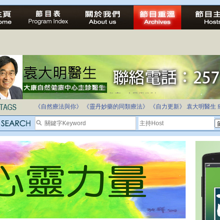
自家教育合法化-推動多元化教育，全民學卷制
《自然療法與你》
《靈丹妙藥的同類療法》
《自力更新》
袁大明醫生