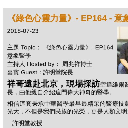
《綠色心靈力量》- EP164 - 
2018-07-23
主題 Topic： 《綠色心靈力量》- EP164 -
意象醫學
主持人 Hosted by： 周兆祥博士
嘉賓 Guest：許明堂院長
祥哥遠赴北京，現場採訪
空達維爾
長，由他親自介紹這門偉大神奇的醫學。
相信這套秉承中華醫學最早最精采的醫療技
光大，不但是我們民族的光榮，更是人類文明
許明堂教授