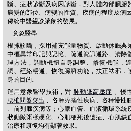
斷、症狀診斷及病因診斷，對人體內部臟腑
病變的部位、病變的性質、疾病的程度及病因
傳統中醫望診脈象的發展。
意象醫學
根據診斷，採用補充能量物質、啟動休眠與
中樞異常印記與記憶、疏通資訊通路、清除
理方法，調動機體自身調整、修復機能，
調、經絡暢通、恢復臟腑功能，扶正祛邪，
身的目的。
運用意象醫學技術，對
肺動脈高壓症
、慢
腰椎間盤突出
、各種疼痛性疾病、各種慢性
、前列腺疾病等；心腦血管、血液循環系統
狀動脈粥樣硬化、心肌梗死後遺症、心肌缺
治療和康復均有顯著效果。