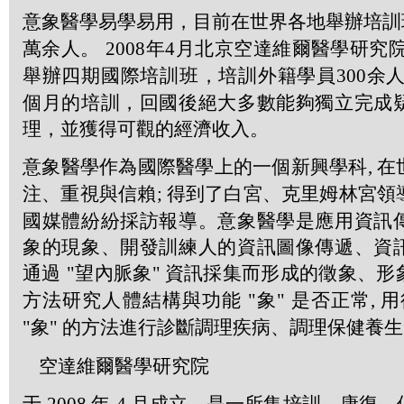
意象醫學易學易用，目前在世界各地舉辦培
萬余人。
2008
年
4
月北京空達維爾醫學研究院
舉辦四期國際培訓班，培訓外籍學員
300
余人
個月的培訓，回國後絕大多數能夠獨立完成
理，並獲得可觀的經濟收入。
意象醫學作為國際醫學上的一個新興學科
,
在
注、重視與信賴
;
得到了白宮、克里姆林宮領
國媒體紛紛採訪報導。意象醫學是應用資訊
象的現象、開發訓練人的資訊圖像傳遞、資
通過
"
望內脈象
"
資訊採集而形成的徵象、形
方法研究人體結構與功能
"
象
"
是否正常
,
用
"
象
"
的方法進行診斷調理疾病、調理保健養生
空達維爾醫學研究院
于
年
月成立，是一所集培訓、康復、