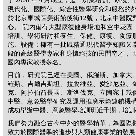
2008
4
現代化、國際化、綜合性醫學研究和服務的外
於北京東城區美術館後街
12
號，北京中醫院
心。 院內備有大型康復健身場地和空中花園
培訓、學術研討和養生、保健、康復、食療
施、設備；擁有一批既精通現代醫學知識又
段的高級醫學專家和身懷絕技的民間奇才， 
國內專家教授多名。
目前，研究院已經在美國、俄羅斯、加拿大
羅斯、吉爾吉斯坦、拉脫維亞、愛沙尼亞、
克、阿拉伯酋長國、斯洛伐克、立陶宛十幾
中醫、意象醫學研究及運用推廣示範連鎖機構
成功舉辦中醫、意象醫學培訓班近千期，培訓
我們努力融合古今中外的醫學精華，為國際
致力於國際醫學的進步與人類健康事業的發展