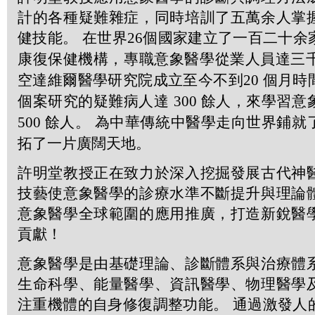
計的各種疑難雜症，同時培訓了五萬余人掌
健技能。 在世界
26
個國家建立了一百二十余
康復保健機構，專職意象醫學從業人員達三
空達維爾醫學研究院成立至今不到
20
個月時
個案研究的疑難病人達
300
餘人，來學習意
500
餘人。 為中華傳統中醫學走向世界鋪就
拓了一片廣闊天地。
許明堂教授正在致力於深入挖掘發展古代神
技藝使意象醫學的診療水準不斷提升與理論
意象醫學全球範圍的應用推廣，打造新銳醫
貢獻！
意象醫學是由基礎理論、診斷體系與治療體
生命科學、能量醫學、資訊醫學、物理醫學
注重機體的自身修復調整功能。 通過激發人