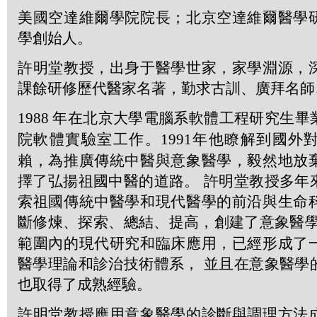
美國空達維爾學院院長；北京空達維爾醫學
學創始人。
許明堂教授，出身于醫學世家，家學淵源，
課餘研修歷代醫家名著，勤求古訓、廣拜名師
1988
年在北京大學電腦系軟體工程研究生畢
院軟體實驗室工作。
1991
年他瞭解到國外
賴，為推廣傳統中醫與意象醫學，毅然地放
擇了弘揚祖國中醫的道路。 許明堂教授多年
索祖國傳統中醫學和現代醫學的前沿與生命
斷修煉、探索、總結、提高，創建了意象醫學
範圍內的現代研究和臨床應用，已經形成了
醫學理論和診治技術體系， 並且在意象醫學
也取得了成熟經驗。
許明堂教授應用意象醫學的診斷與調理方法