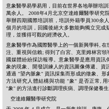
意象醫學易學易用，目前在世界各地舉辦培
萬余人。
2008
年
4
月北京空達維爾醫學研究院
舉辦四期國際培訓班，培訓外籍學員
300
余人
個月的培訓，回國後絕大多數能夠獨立完成
理，並獲得可觀的經濟收入。
意象醫學作為國際醫學上的一個新興學科
,
在
注、重視與信賴
;
得到了白宮、克里姆林宮領
國媒體紛紛採訪報導。意象醫學是應用資訊
象的現象、開發訓練人的資訊圖像傳遞、資
通過
"
望內脈象
"
資訊採集而形成的徵象、形
方法研究人體結構與功能
"
象
"
是否正常
,
用
"
象
"
的方法進行診斷調理疾病、調理保健養生
空達維爾醫學研究院
于
年
月成立，是一所集培訓、康復、