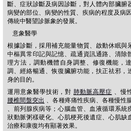
斷、症狀診斷及病因診斷，對人體內部臟腑
病變的部位、病變的性質、疾病的程度及病因
傳統中醫望診脈象的發展。
意象醫學
根據診斷，採用補充能量物質、啟動休眠與
中樞異常印記與記憶、疏通資訊通路、清除
理方法，調動機體自身調整、修復機能，
調、經絡暢通、恢復臟腑功能，扶正祛邪，
身的目的。
運用意象醫學技術，對
肺動脈高壓症
、慢
腰椎間盤突出
、各種疼痛性疾病、各種慢性
、前列腺疾病等；心腦血管、血液循環系統
狀動脈粥樣硬化、心肌梗死後遺症、心肌缺
治療和康復均有顯著效果。