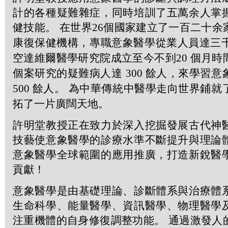
計的各種疑難雜症，同時培訓了五萬余人掌
健技能。 在世界
26
個國家建立了一百二十余
康復保健機構，專職意象醫學從業人員達三
空達維爾醫學研究院成立至今不到
20
個月時
個案研究的疑難病人達
300
餘人，來學習意
500
餘人。 為中華傳統中醫學走向世界鋪就
拓了一片廣闊天地。
許明堂教授正在致力於深入挖掘發展古代神
技藝使意象醫學的診療水準不斷提升與理論
意象醫學全球範圍的應用推廣，打造新銳醫
貢獻！
意象醫學是由基礎理論、診斷體系與治療體
生命科學、能量醫學、資訊醫學、物理醫學
注重機體的自身修復調整功能。 通過激發人