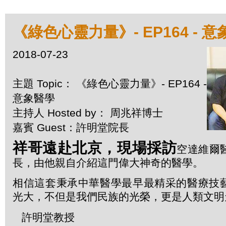
《綠色心靈力量》- EP164 - 
2018-07-23
主題 Topic： 《綠色心靈力量》- EP164 -
意象醫學
主持人 Hosted by： 周兆祥博士
嘉賓 Guest：許明堂院長
祥哥遠赴北京，現場採訪
空達維爾
長，由他親自介紹這門偉大神奇的醫學。
相信這套秉承中華醫學最早最精采的醫療技
光大，不但是我們民族的光榮，更是人類文明
許明堂教授