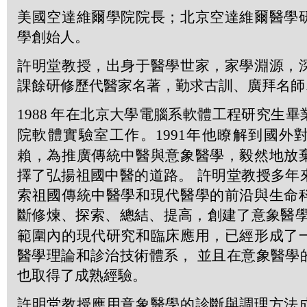
美國空達維爾學院院長；北京空達維爾醫學
學創始人。
許明堂教授，出身于醫學世家，家學淵源，
課餘研修歷代醫家名著，勤求古訓、廣拜名師
1988
年在北京大學電腦系軟體工程研究生畢
院軟體實驗室工作。
1991
年他瞭解到國外
賴，為推廣傳統中醫與意象醫學，毅然地放
擇了弘揚祖國中醫的道路。 許明堂教授多年
索祖國傳統中醫學和現代醫學的前沿與生命
斷修煉、探索、總結、提高，創建了意象醫學
範圍內的現代研究和臨床應用，已經形成了
醫學理論和診治技術體系， 並且在意象醫學
也取得了成熟經驗。
許明堂教授應用意象醫學的診斷與調理方法