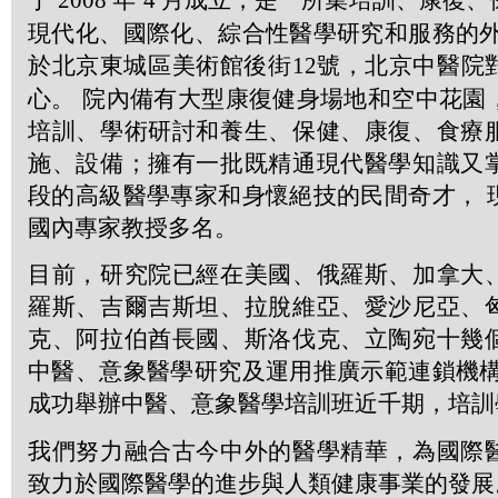
2008
4
現代化、國際化、綜合性醫學研究和服務的外
於北京東城區美術館後街
12
號，北京中醫院
心。 院內備有大型康復健身場地和空中花園
培訓、學術研討和養生、保健、康復、食療
施、設備；擁有一批既精通現代醫學知識又
段的高級醫學專家和身懷絕技的民間奇才， 
國內專家教授多名。
目前，研究院已經在美國、俄羅斯、加拿大
羅斯、吉爾吉斯坦、拉脫維亞、愛沙尼亞、
克、阿拉伯酋長國、斯洛伐克、立陶宛十幾
中醫、意象醫學研究及運用推廣示範連鎖機構
成功舉辦中醫、意象醫學培訓班近千期，培訓
我們努力融合古今中外的醫學精華，為國際
致力於國際醫學的進步與人類健康事業的發展