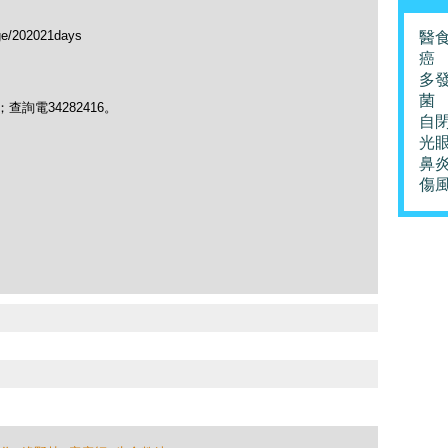
ge/202021days
醫
癌
多
菌
chau；查詢電34282416。
自
光
鼻
傷