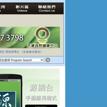
癌症
周兆祥博士
《生食食出新生》