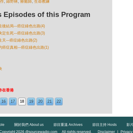
作
,
綠野林
,
療癒師
,
生命教練
isodes of this Program
往後結局---癌症綠色出路(4)
決定生死---癌症綠色出路(3)
天---癌症綠色出路(2)
的癌症真相---癌症綠色出路(1)
訣
工作在香港
16
17
18
19
20
21
22
ble
關於我們 About us
節目重溫 Archives
節目主持 Hosts
影片
Copyright 2026 @sourcewadio.com All rights reserved.
Disclaimer
|
Privacy