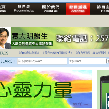
法治社會並不等同公正社會
自家教育合法化-推動多元化教育，全民學卷制
《自然療法與你》
《靈丹妙藥的同類療法》
《自力更新》
袁大明醫生