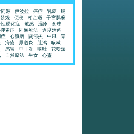
食同源
伊波拉
癌症
乳癌
腸
發燒
便秘
柏金遜
子宮肌瘤
發性硬化症
敏感
濕疹
念珠
抑鬱症
同類療法
過度活躍
閉症
心臟病
關節炎
中風
青
眼
痔瘡
尿道炎
肚瀉
咳嗽
炎
感冒
中耳炎
嘔吐
花粉熱
風
自然療法
生食
心靈