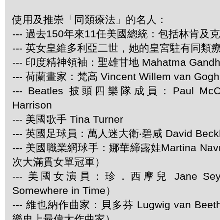
使用及推崇「同類療法」的名人：
--- 過去150年來11任美國總統：包括林肯及
--- 英女皇維多利亞二世，她的皇宮駐有同類
--- 印度精神領袖：聖雄甘地 Mahatma Gandh
--- 荷蘭畫家：梵高 Vincent Willem van Gogh
--- Beatles 披頭四樂隊成員：Paul McCar
Harrison
--- 美國歌手 Tina Turner
--- 英國足球員：萬人迷大衛‧碧咸 David Beck
--- 美國職業網球手：娜華締露娃Martina Navra
次大滿貫女單冠軍）
--- 美國女演員：珍．西摩兒 Jane Se
Somewhere in Time）
--- 維也納作曲家：貝多芬 Lugwig van Be
樂史上最偉大作曲家）