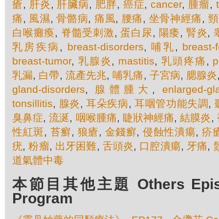
瘡
,
肝炎
,
肝臟病
,
肥胖
,
癌症
,
cancer
,
腫瘤
,
痛
,
風濕
,
骨骼病
,
痛風
,
腰痛
,
坐骨神經痛
,
頸
白喉癱瘓
,
脊髓受刺激
,
蛋白尿
,
陽痿
,
腎炎
,
乳房疾病
,
breast-disorders
,
哺乳
,
breast-
breast-tumor
,
乳腺炎
,
mastitis
,
乳頭疼痛
,
p
乳漏
,
白帶
,
流產先兆
,
哺乳痛
,
子宮病
,
腮腺炎
gland-disorders
,
腺體腫大
,
enlarged-gl
tonsillitis
,
腺炎
,
耳朵疾病
,
耳咽管功能失調
,
臭鼻症
,
流涎
,
咽喉腫痛
,
睫狀神經痛
,
結膜炎
,
性紅斑
,
苔癬
,
狼瘡
,
金錢癬
,
侵蝕性潰瘍
,
疥
疣
,
粉瘤
,
出牙困難
,
舌頭炎
,
口腔潰瘍
,
牙痛
,
道氣體中毒
本節目其他主題 Others Episod
Program