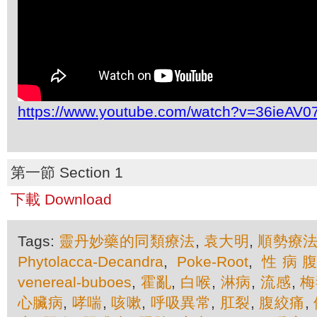
https://www.youtube.com/watch?v=36ieAV0
第一節 Section 1
下載 Download
Tags:
靈丹妙藥的同類療法
,
袁大明
,
順勢療
Phytolacca-Decandra
,
Poke-Root
,
性病
venereal-buboes
,
霍亂
,
白喉
,
淋病
,
流感
,
梅
心臟病
,
哮喘
,
咳嗽
,
呼吸異常
,
肛裂
,
腹絞痛
,