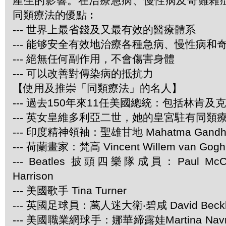
產生的影響。在治療急病、慢性病及奇難雜
同類療法的優點︰
--- 世界上最省錢及又最有效的醫療體系
--- 能够安全有效地治療各種急病、慢性病和
--- 絕無任何副作用，不會傷害身體
--- 可以改善對傳染病的抵抗力
【使用及推崇「同類療法」的名人】
--- 過去150年來11任美國總統：包括林肯及
--- 英女皇維多利亞二世，她的皇宮駐有同類
--- 印度精神領袖：聖雄甘地 Mahatma Gandh
--- 荷蘭畫家：梵高 Vincent Willem van Gogh
--- Beatles 披頭四樂隊成員：Paul McCar
Harrison
--- 美國歌手 Tina Turner
--- 英國足球員：萬人迷大衛‧碧咸 David Beck
--- 美國職業網球手：娜華締露娃Martina Navra