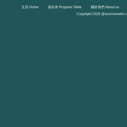
主頁 Home
節目表 Program Table
關於我們 About us
Copyright 2026 @sourcewadio.