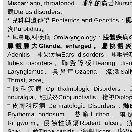
Miscarriage, threatened。哺乳的痛苦Nursi
病Uterus disorders。
* 兒科與遺傳學 Pediatrics and Genetics：
腮
炎Parotiditis。
* 耳鼻喉科疾病 Otolaryngology：
腺體疾病Gla
腺體腫大Glands, enlarged。扁桃體炎Tons
Adenitis。耳朵疾病Ears, disorders。耳咽管
tubes disorders。聽覺障礙Hearing, d
Laryngismus。臭鼻症Ozaena。流涎Sal
Throat, sore。
* 眼科疾病 Ophthalmologic Disorders
neuralgia。結膜炎Conjunctivitis。複視Diplo
* 皮膚科疾病 Dermatologic Disorders：
癤B
Erythema nodosum。苔癬Lichen
Ringworm。侵蝕性潰瘍Rodent, ulcer
Scar。頭癬Tinea capitis。潰瘍Ulcers。疣