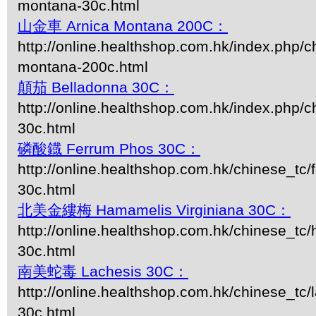
montana-30c.html
山金車 Arnica Montana 200C：
http://online.healthshop.com.hk/index.php/c
montana-200c.html
顛茄 Belladonna 30C：
http://online.healthshop.com.hk/index.php/c
30c.html
磷酸鐡 Ferrum Phos 30C：
http://online.healthshop.com.hk/chinese_tc
30c.html
北美金縷梅 Hamamelis Virginiana 30C：
http://online.healthshop.com.hk/chinese_tc/
30c.html
南美蛇毒 Lachesis 30C：
http://online.healthshop.com.hk/chinese_tc/
30c.html