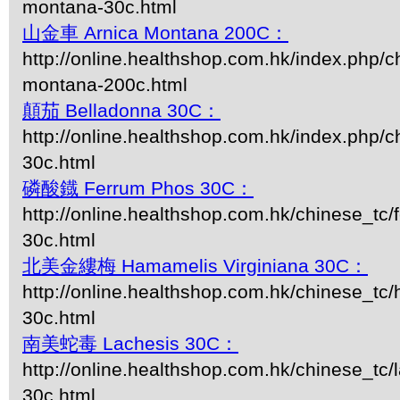
montana-30c.html
山金車 Arnica Montana 200C：
http://online.healthshop.com.hk/index.php/c
montana-200c.html
顛茄 Belladonna 30C：
http://online.healthshop.com.hk/index.php/c
30c.html
磷酸鐡 Ferrum Phos 30C：
http://online.healthshop.com.hk/chinese_tc
30c.html
北美金縷梅 Hamamelis Virginiana 30C：
http://online.healthshop.com.hk/chinese_tc/
30c.html
南美蛇毒 Lachesis 30C：
http://online.healthshop.com.hk/chinese_tc/
30c.html