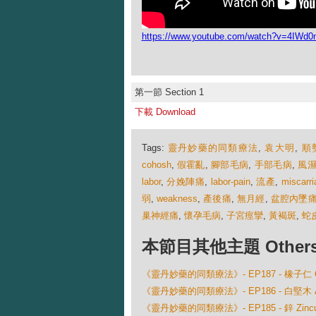
https://www.youtube.com/watch?v=4IWd0
第一節 Section 1
下載 Download
Tags:
靈丹妙藥的同類療法
,
袁大明
,
順
cohosh
,
假霍亂
,
腳部毛病
,
手部毛病
,
風
labor
,
分娩陣痛
,
labor-pain
,
流產
,
miscarri
弱
,
weakness
,
產後痛
,
無月經
,
盆腔內墜
巢神經痛
,
懷孕毛病
,
子宮痙攣
,
黃褐斑
,
蛇
本節目其他主題 Others Ep
《靈丹妙藥的同類療法》- EP187 - 橡子仁 Querc
《靈丹妙藥的同類療法》- EP186 - 白堅木 Aspi
《靈丹妙藥的同類療法》- EP185 - 鋅 Zincum 