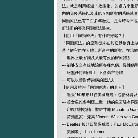
法」就是利用經過「效能化」的處方來重
內的免疫系統以及其他互相影響的系統就會
同類療法已有二百多年歴史，是今時今日世
府註冊的專業同類療法醫生。
【使用「同類療法」有什麽好處？】
「同類療法」的療劑從未在其它動物身上
楚了解它們在人體上所產生的影響。在治療
--- 世界上最省錢及又最有效的醫療體系
--- 能够安全有效地治療各種急病、慢性病
--- 絕無任何副作用，不會傷害身體
--- 可以改善對傳染病的抵抗力
【使用及推崇「同類療法」的名人】
--- 過去150年來11任美國總統：包括林肯
--- 英女皇維多利亞二世，她的皇宮駐有同
--- 印度精神領袖：聖雄甘地 Mahatma Gand
--- 荷蘭畫家：梵高 Vincent Willem van Go
--- Beatles 披頭四樂隊成員：Paul McCartney
--- 美國歌手 Tina Turner