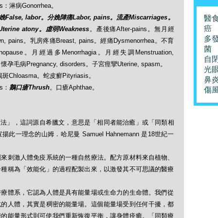
ers：淋病Gonorrhea。
False, labor。分娩陣痛Labor, pains。流產Miscarriages。
醫
癌
erine atony。虛弱Weakness
。產後痛After-pains。無月經
多
n, pains。乳房疼痛Breast, pains。經痛Dysmenorrhea。不育
菌
enopause。月經過多Menorrhagia。月經失調Menstruation,
自
a。懷孕毛病Pregnancy, disorders。子宮痙攣Uterine, spasm。
光
黃褐斑Chloasma。蛇皮癬Pityriasis。
鼻
rs：
鵝口瘡Thrush
。口瘡Aphthae。
傷
「順勢療法」，這詞源自希臘文，意思是「相同者能治癒」或「同類相
理念的山姆．哈尼曼 Samuel Hahnemann 是18世紀一
劑來刺激人體免疫系統的一種自然療法。配方原材料來自植物、
一種稱為「效能化」的過程配製出來，以激發其不可思議的醫療
醫療體系，它認為人體是具有能量場或生命力的生命體。我們從
式的人體，其實是稠密的能量場。這個能量場受到任何干擾，都
能的能量形式則可使我們重新恢復平衡，讓身體痊癒。「同類療