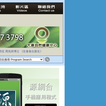
癌症
周兆祥博士
《生食食出新生》