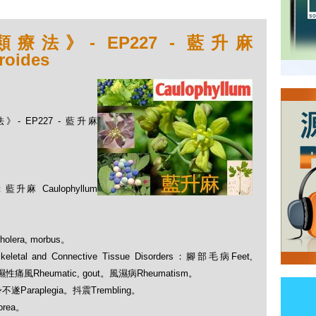
法》- EP227 - 藍升麻
roides
- EP227 - 藍升麻
Caulophyllum
olera, morbus。
 and Connective Tissue Disorders：腳部毛病Feet,
。風濕性痛風Rheumatic, gout。風濕病Rheumatism。
身不遂Paraplegia。抖震Trembling。
orea。