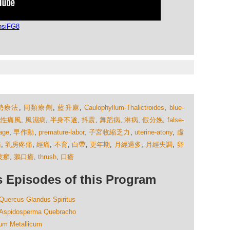
nsiFG8
勢療法
,
同類療劑
,
藍升麻
,
Caulophyllum-Thalictroides
,
blue-
濕性痛風
,
風濕病
,
半身不遂
,
抖震
,
舞蹈病
,
淋病
,
假分娩
,
false-
age
,
早作動
,
premature-labor
,
子宮收縮乏力
,
uterine-atony
,
虛
痛
,
乳房疼痛
,
經痛
,
不育
,
白帶
,
更年期
,
月經過多
,
月經失調
,
卵
皮癬
,
鵝口瘡
,
thrush
,
口瘡
isodes of this Program
us Glandus Spiritus
dosperma Quebracho
Metallicum