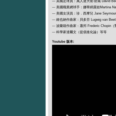
--- 英國足球員：萬人迷大衛‧碧咸 David Be
--- 美國職業網球手：娜華締露娃Martina N
--- 美國女演員：珍．西摩兒 Jane Seymour
--- 維也納作曲家：貝多芬 Lugwig van
--- 波蘭籍作曲家：蕭邦 Frederic Ch
--- 科學家達爾文（提倡進化論）等等
Youtube 版本: