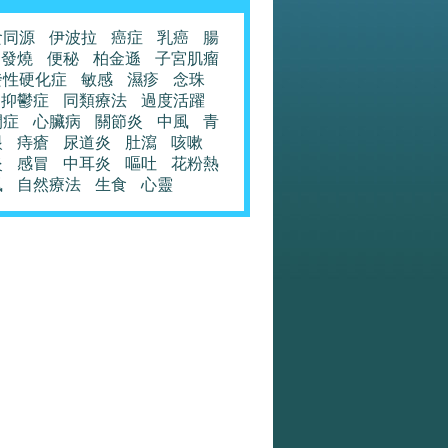
食同源
伊波拉
癌症
乳癌
腸
發燒
便秘
柏金遜
子宮肌瘤
發性硬化症
敏感
濕疹
念珠
抑鬱症
同類療法
過度活躍
閉症
心臟病
關節炎
中風
青
眼
痔瘡
尿道炎
肚瀉
咳嗽
炎
感冒
中耳炎
嘔吐
花粉熱
風
自然療法
生食
心靈