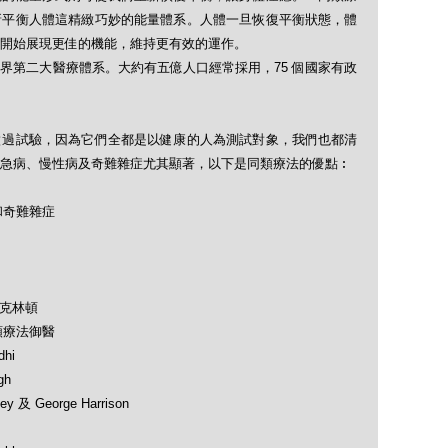
新平衡人體這精緻巧妙的能量體系。人體一旦恢復平衡狀態，體
開始展現更佳的機能，維持更有效的運作。
界第二大醫療體系。大約有五億人口經常採用，75 個國家有政
做過試驗，因為它們全都是以健康的人為測試對象，我們也都清
急病、慢性病及奇難雜症尤其顯著，以下是同類療法的優點︰
和奇難雜症
及克林頓
類療法御醫
hi
gh
 及 George Harrison