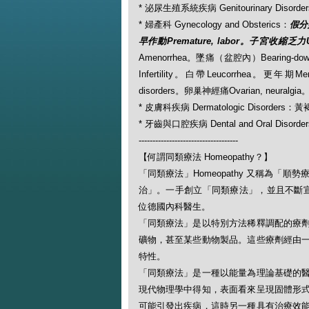
* 泌尿生殖系統疾病 Genitourinary Disord
* 婦產科 Gynecology and Obsterics：
假分娩
早作動Premature, labor。子宮收縮乏力Ut
Amenorrhea。墜痛（盆腔內）Bearing-dow
Infertility。白帶Leucorrhea。更年期M
disorders。卵巢神經痛Ovarian, neuralgi
* 皮膚科疾病 Dermatologic Disorders：
* 牙齒與口腔疾病 Dental and Oral Disorde
------------------------------------
【何謂同類療法 Homeopathy？】
「同類療法」Homeopathy 又稱為
治」。一手創立「同類療法」，並且不斷宣揚此一
位德國內科醫生。
「同類療法」是以特別方法稀釋調配的療
礦物，甚至某些動物製品。這些療劑經由
特性。
「同類療法」是一種以能量為理論基礎的
現代物理學中得知，表面看來呈現固體形
可能引發出疾病，這時另一種具有治療效