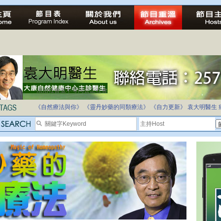
法治社會並不等同公正社會
自家教育合法化-推動多元化教育，全民學卷制
《自然療法與你》
《靈丹妙藥的同類療法》
《自力更新》
袁大明醫生