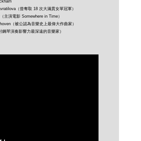
ckham
avratilova（曾奪取 18 次大滿貫女單冠軍）
（主演電影 Somewhere in Time）
 Beethoven（被公認為音樂史上最偉大作曲家）
opin（對鋼琴演奏影響力最深遠的音樂家）