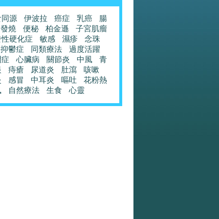
食同源
伊波拉
癌症
乳癌
腸
發燒
便秘
柏金遜
子宮肌瘤
發性硬化症
敏感
濕疹
念珠
抑鬱症
同類療法
過度活躍
閉症
心臟病
關節炎
中風
青
眼
痔瘡
尿道炎
肚瀉
咳嗽
炎
感冒
中耳炎
嘔吐
花粉熱
風
自然療法
生食
心靈