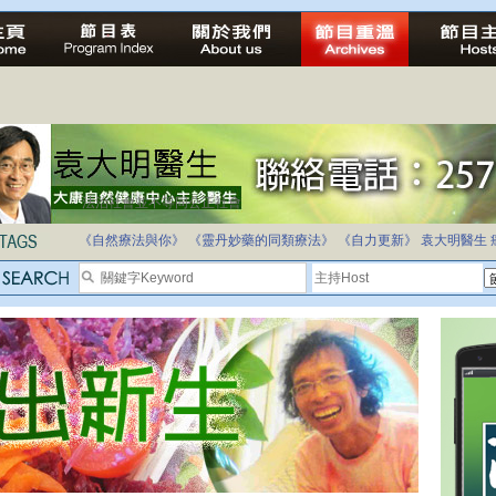
法治社會並不等同公正社會
自家教育合法化-推動多元化教育，全民學卷制
《自然療法與你》
《靈丹妙藥的同類療法》
《自力更新》
袁大明醫生