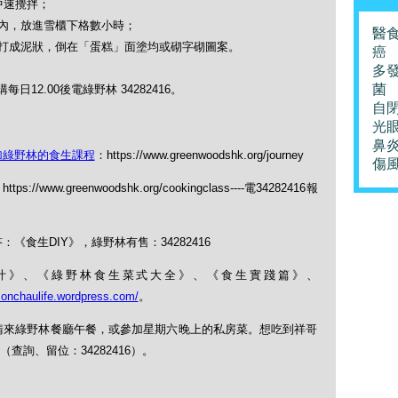
中速攪拌；
內，放進雪櫃下格數小時；
醫
打成泥狀，倒在「蛋糕」面塗均或砌字砌圖案。
癌
多
菌
12.00後電綠野林 34282416。
自
光
鼻
加綠野林的食生課程
：https://www.greenwoodshk.org/journey
傷
https://www.greenwoodshk.org/cookingclass----電34282416報
《食生DIY》，綠野林有售：34282416
果菜汁》、《綠野林食生菜式大全》、《食生實踐篇》、
monchaulife.wordpress.com/
。
，請來綠野林餐廳午餐，或參加星期六晚上的私房菜。想吃到祥哥
詢、留位：34282416）。