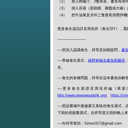
（2） 加入檸檬汁、3隻香蕉、薑茸再用
（3） 倒入容器（蛋糕模、圓盤或大碗）
（4） 把牛油果及另外三隻香蕉用攪拌機
更多食生資訊詳見周兆祥《食生DIY》，選購每日
-------------------------
----想深入認識食生，祥哥及拍檔提問，
參
----學做食生菜式，
綠野林報名參加廚藝班
：
名。
----食生的各種問題，祥哥在這本書為你解答：
----更多食生菜譜見周兆祥編《
http://www.greenwoodshk.org/
、
https://si
----想品嘗城中最健康又美味的食生菜式
下廚的高能量菜式，在祥哥當主廚的晚上來（查
----向祥哥查詢：Simon317@gmail.com