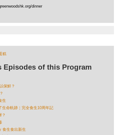
greenwoodshk.org/dinner
蛋糕
isodes of this Program
可以保鮮？
生？
食生
轉化了生命軌跡￤完全食生10周年記
辦？
毒
Kay 食生食出新生