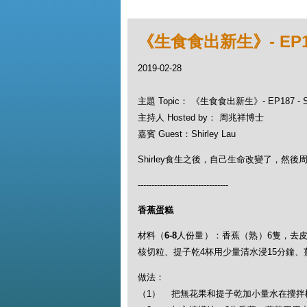
《生食食出新生》- EP187 
2019-02-28
主題 Topic： 《生食食出新生》- EP187 - Sh
主持人 Hosted by： 周兆祥博士
嘉賓 Guest：Shirley Lau
Shirley食生之後，自己生命改變了，然
---------------------------------
香蕉蛋糕
材料（
6-8
人份量）：香蕉（熟）6隻，去皮
核切粒、提子乾4杯用少量清水浸15分鐘、薑
做法：
（1） 把無花果和提子乾加小量水在攪拌