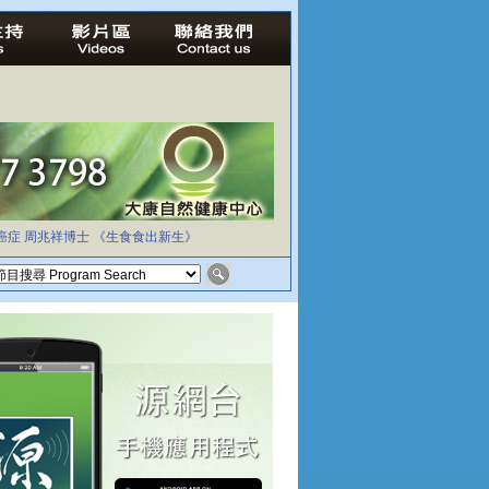
癌症
周兆祥博士
《生食食出新生》