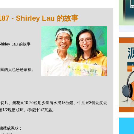
- Shirley Lau 的故事
irley Lau 的故事
後周圍的人也紛紛蒙福。
切片、無花果10-20粒用少量清水浸15分鐘、牛油果3個去皮去
1/2塊磨成茸、檸檬汁1/2茶匙。
機攪成泥狀；