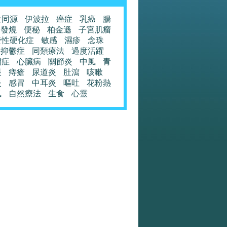
食同源
伊波拉
癌症
乳癌
腸
發燒
便秘
柏金遜
子宮肌瘤
發性硬化症
敏感
濕疹
念珠
抑鬱症
同類療法
過度活躍
閉症
心臟病
關節炎
中風
青
眼
痔瘡
尿道炎
肚瀉
咳嗽
炎
感冒
中耳炎
嘔吐
花粉熱
風
自然療法
生食
心靈