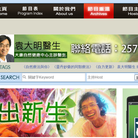
法治社會並不等同公正社會
自家教育合法化-推動多元化教育，全民學卷制
《自然療法與你》
《靈丹妙藥的同類療法》
《自力更新》
袁大明醫生