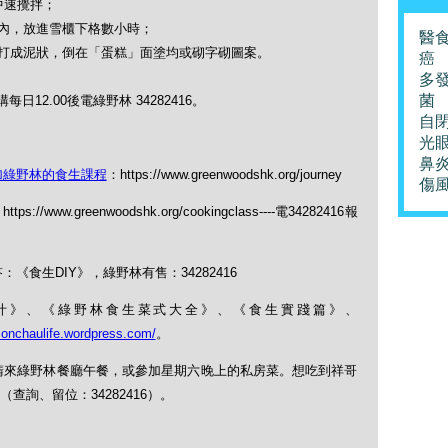
中速攪拌；
內，放進雪櫃下格數小時；
醫
打成泥狀，倒在「蛋糕」面塗均或砌字砌圖案。
癌
多
菌
12.00後電綠野林 34282416。
自
光
鼻
加綠野林的食生課程
：https://www.greenwoodshk.org/journey
傷
https://www.greenwoodshk.org/cookingclass----電34282416報
《食生DIY》，綠野林有售：34282416
果菜汁》、《綠野林食生菜式大全》、《食生實踐篇》、
monchaulife.wordpress.com/
。
，請來綠野林餐廳午餐，或參加星期六晚上的私房菜。想吃到祥哥
詢、留位：34282416）。