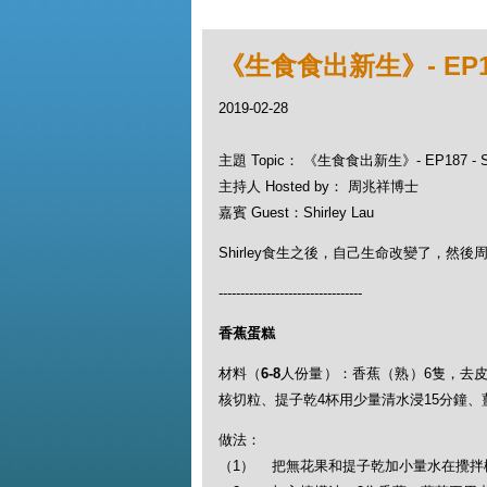
《生食食出新生》- EP187 
2019-02-28
主題 Topic： 《生食食出新生》- EP187 - Sh
主持人 Hosted by： 周兆祥博士
嘉賓 Guest：Shirley Lau
Shirley食生之後，自己生命改變了，然
---------------------------------
香蕉蛋糕
材料（
6-8
人份量）：香蕉（熟）6隻，去皮
核切粒、提子乾4杯用少量清水浸15分鐘、薑
做法：
（1） 把無花果和提子乾加小量水在攪拌