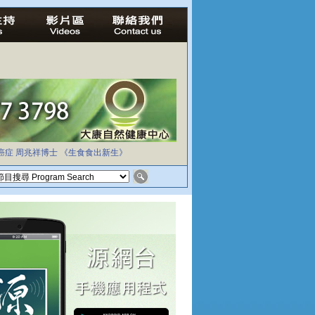
癌症
周兆祥博士
《生食食出新生》