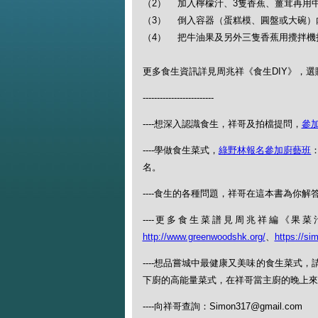
（2） 加入檸檬汁、3隻香蕉、薑茸再用
（3） 倒入容器（蛋糕模、圓盤或大碗）
（4） 把牛油果及另外三隻香蕉用攪拌機
更多食生資訊詳見周兆祥《食生DIY》，選購每日
-------------------------
----想深入認識食生，祥哥及拍檔提問，
參
----學做食生菜式，
綠野林報名參加廚藝班
：
名。
----食生的各種問題，祥哥在這本書為你解答：
----更多食生菜譜見周兆祥編《
http://www.greenwoodshk.org/
、
https://si
----想品嘗城中最健康又美味的食生菜式
下廚的高能量菜式，在祥哥當主廚的晚上來（查
----向祥哥查詢：Simon317@gmail.com