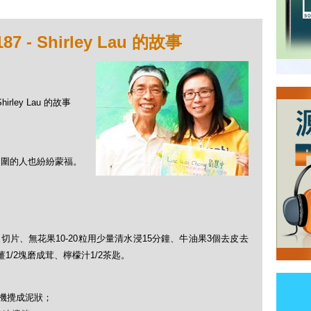
- Shirley Lau 的故事
irley Lau 的故事
後周圍的人也紛紛蒙福。
切片、無花果10-20粒用少量清水浸15分鐘、牛油果3個去皮去
1/2塊磨成茸、檸檬汁1/2茶匙。
機攪成泥狀；