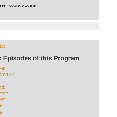
greenwoodshk.org/dinner
蛋糕
isodes of this Program
幸褔
食錯了什麼？
新生
間煙火？
最好
舞
機