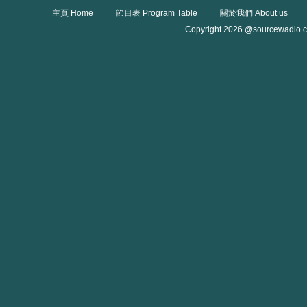
主頁 Home
節目表 Program Table
關於我們 About us
Copyright 2026 @sourcewadio.