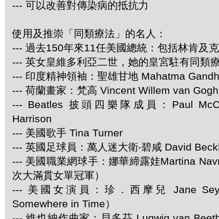
--- 可以改善對傳染病的抵抗力
使用及推崇「同類療法」的名人：
--- 過去150年來11任美國總統：包括林肯及
--- 英女皇維多利亞二世，她的皇宮駐有同類
--- 印度精神領袖：聖雄甘地 Mahatma Gandh
--- 荷蘭畫家：梵高 Vincent Willem van Gogh
--- Beatles 披頭四樂隊成員：Paul McCar
Harrison
--- 美國歌手 Tina Turner
--- 英國足球員：萬人迷大衛‧碧咸 David Beck
--- 美國職業網球手：娜華締露娃Martina Navra
次大滿貫女單冠軍）
--- 美國女演員：珍．西摩兒 Jane Se
Somewhere in Time）
--- 維也納作曲家：貝多芬 Lugwig van Be