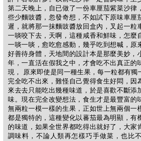
第二天晚上，自已做了一份車厘茄紫菜沙律
些少麵豉醬，忽發奇想，不如試下原味車厘
遲，就將那一抹麵豉醬放回盒內，叉起一粒
一啖咬下去，天啊，這種咸香和鮮味，怎麼
一啖一啖，愈吃愈感動，幾乎吃到想喊，原
好善待身體，天地間的設計本是那麼美妙，
年，一直活在假我之中，才會吃不出真正的
現， 原來即使是同一種生果，每一粒都有獨
完全吃不出來，難怪自己覺得食生好悶，因
來去去只能吃出幾種味道，於是喜歡不斷添
味。現在完全改變想法，食生才是最豐富的
無兩粒一模一樣的生果，正如世上無兩個一
都是獨特的，這種變化以蕃茄最為明顯，有
的味道，如果全世界都吃得出就好了，大家
調味料，不論人類再怎樣巧手做菜，也比