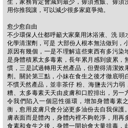
生，家務肯定會減到最少，毋須煮飯、毋須
用你推我讓，可以減少很多家庭爭拗。
愈少愈自由
不少環保人仕都呼籲大家棄用沐浴液、洗 頭
化學清潔劑，可是 大部份人根本無法做到，
原因有幾個，一是不理解這些東西有多污染
是身體積累太多毒素，長年累月感到疲累，
慣，三是試過轉用天然產品，但覺得清潔效
劑。關於第三點，小妹在食生之後才徹底明
不慣天然產品，並非茶仔 粉、海鹽去污力弱
糟、太多毒素天天由皮膚和口腔排出，另一
令我們陷入一個惡性循環，增加身體毒素
衡，愈用皮膚只會分泌更多油份去自我保護
膚表面而是體內，身體內裡不夠乾淨，用再
食素和食生之後，身體一開始會大量排毒，