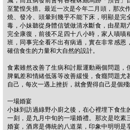
減，而且病發前會有各種蛛絲馬跡「預告」
至驚惶失措。最近一次是今年二月頭，那次作
燒、發冷、頭暈到幾乎不能下床，明顯是完
毒，小妹聽從身體信號做清水斷食，由星期
完全康復，前後不足四十八小時，家人嘖嘖
班，同事完全看不出有病過，實在非常感恩
確信食生的力量和大自然的設計。
食素雖然改善了生病和討厭運動兩個問題，
脾氣差和情緒低落等改善緩慢，食癮問題尤
自己，每次一遇上挫折，就會覺得自己是個殘
一場婚宴
小妹到訪過綠野小廚之後，在心裡埋下食生
一刻，是九月中旬的一場婚禮。那次是吃素
婚宴，酒席是傳統的八道菜，印象中明明是