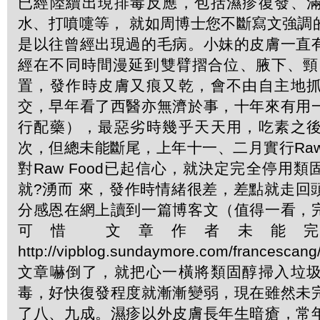
已經陸續出現排毒反應，包括濕疹復發、
水、打噴嚏等， 就如周博士您不斷寫文強調
是以往曾經出現過的毛病。小妹的皮膚一直
經在不同時間漫延到雙臂摺合位、腋下、頸
置，發作時皮膚又痕又乾，會不由自主地
交，早年看了西醫亦無濟於事，十年來有用
行配藥），最惡劣時幾乎天天用，吃素之
次，但總未能斷尾，上年十一、二月實行Raw T
對Raw Food已起信心，就決定完全停用
就?湧而 來，發作時情緒很差，差點就走回
分感恩在網上讀到一篇博客文（值得一看，
可惜 文章作者未能
http://vipblog.sundaymore.com/france
文章嚇倒了，就把心一橫將類固醇掃入垃
毒，好快復發程度就漸漸變弱，現在雖然未
了八、九成。濕疹以外皮膚長年生暗瘡，常