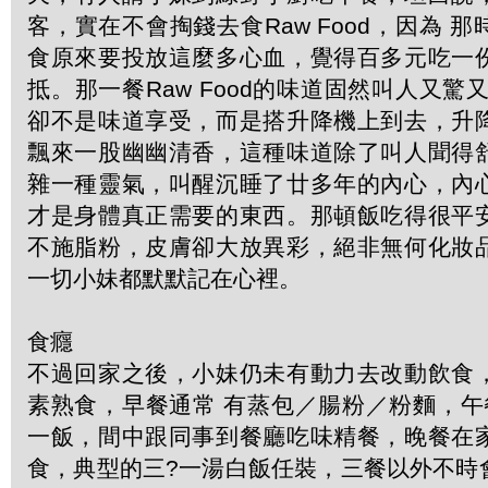
客，實在不會掏錢去食Raw Food，因為 
食原來要投放這麼多心血，覺得百多元吃一
抵。那一餐Raw Food的味道固然叫人又驚
卻不是味道享受，而是搭升降機上到去，升
飄來一股幽幽清香，這種味道除了叫人聞得
雜一種靈氣，叫醒沉睡了廿多年的內心，內
才是身體真正需要的東西。那頓飯吃得很平
不施脂粉，皮膚卻大放異彩，絕非無何化妝
一切小妹都默默記在心裡。
食癮
不過回家之後，小妹仍未有動力去改動飲食
素熟食，早餐通常 有蒸包／腸粉／粉麵，午
一飯，間中跟同事到餐廳吃味精餐，晚餐在
食，典型的三?一湯白飯任裝，三餐以外不時