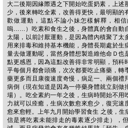
大二後期因緣際遇之下開始吃蛋奶素，上述
少，後來轉吃全素，改善得更快，最明顯的
歡做運動，這點不論小妹怎樣解釋，相信
嗚……）吃素和食生之後，身體真的會自動
太陽，以前討厭運動，是因為體內積聚了太
用來排毒和維持基本機能，身體長期處於生
量去做運動呢，當然身體想製造維他命Ｄ也
點更感恩，因為這點改善得非常明顯，預科
乎每個月都會頭痛，次次都要吃止痛藥，轉
藥更多而且康復速度奇慢，病足一、兩個禮
病倒（現在知道是因為一停藥身體就立刻做
場）。吃全素約一年之後，生病時開始不用
力就可以痊癒，生病次數愈來愈少，復完速
愈來愈輕。上年九月開始學習食生 之後，生
信是將吃素未能排走的毒素逐少排走），