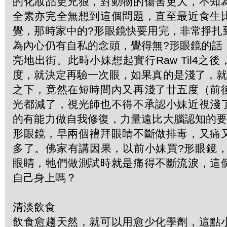
的化妝品更兇狠，對動物的傷害更大，不知
全素亦完全無想到這個問題，直至最近食生
覺，那時家中的?形眼鏡快要用完，非常掙扎
為內心仍有自私的念頭，覺得無?形眼鏡的話
亮地出街。此時小妹想起實行Raw Til4之
度，就決定再驗一次眼，如果真的是淺了，就
之下，竟然在短時間內又再淺了廿五度（前
光都減了，視光師也不得不承認小妹近視淺
的有能力做自我修復，力量遠比大腦認知的要
形眼鏡，早兩個禮拜眼睛不斷做排毒，又痛
多了。佛家有講因果，以前小妹買?形眼鏡，
眼睛，牠們做測試時就是痛得不斷流淚，這
自己身上嗎？
清淡飲食
飲食愈趨天然，就可以用愈少化學劑，這點