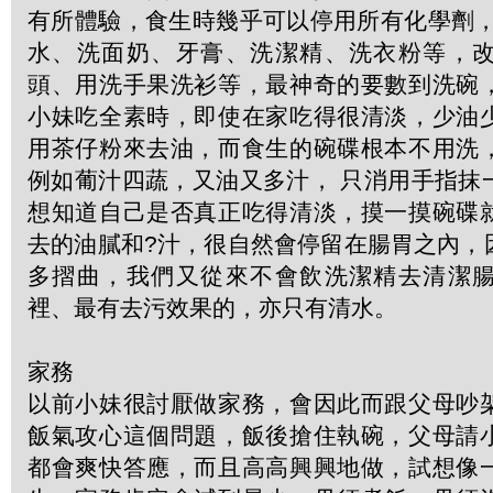
有所體驗，食生時幾乎可以停用所有化學劑，
水、洗面奶、牙膏、洗潔精、洗衣粉等，
頭、用洗手果洗衫等，最神奇的要數到洗碗
小妹吃全素時，即使在家吃得很清淡，少油
用茶仔粉來去油，而食生的碗碟根本不用洗
例如葡汁四蔬，又油又多汁， 只消用手指抹
想知道自己是否真正吃得清淡，摸一摸碗碟
去的油膩和?汁，很自然會停留在腸胃之內，
多摺曲，我們又從來不會飲洗潔精去清潔
裡、最有去污效果的，亦只有清水。
家務
以前小妹很討厭做家務，會因此而跟父母吵
飯氣攻心這個問題，飯後搶住執碗，父母請
都會爽快答應，而且高高興興地做，試想像