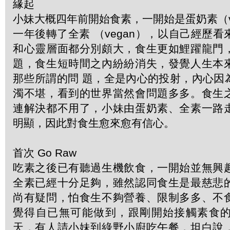
緣起
小妹大概四年前開始食素，一開始是蛋奶素（veg
一年後轉了全素 （vegan），以自己經歷
和心靈層面都分別頗大，食生更如鯉躍龍門
題，食生短時間之內紛紛消失，發覺人生本
那些所謂的問 題，全是內心的投射，內心因
濁不堪，看到的世界當然會問題多多。食生
連解決都不用了，小妹由蛋奶素、全素一路
明顯，因此對食生愈來愈有信心。
首次 Go Raw
吃素之後已有聽過生機飲食，一開始並無興
全素已經十分足夠，雖然認同食生是最慈悲
尚有疑問，怕食生不夠營養、限制多多、不
覺得自已無可能做到，跟剛開始接觸素食
天，有人請小妹到綠野小廚吃午餐，坦白說