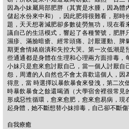
因為小妹屬局部肥胖（其實是水腫，因為體
儲起水份來中和），因此肥得很難看，那時
題，天天想著減肥卻多數徒勞無功，現在看
議自己的生活模式，響起了各種警號，肥胖
濕疹、滿臉暗瘡、經常頭痛、討厭運動、脾
期更會情緒崩潰和失控大哭。第一次低潮是
些通通都是身體在生理和心理兩方面排毒，
小妹只是愈來愈討厭自己，當一個人討厭自
怨，周遭的人自然也不會太喜歡這個人，因
得意，當 時選擇以暴飲暴食來發洩，第二次
時暴飲暴食之餘還喝酒（大學宿舍裡很常見
形成惡性循環，愈來愈肥，愈來愈易病，現
起身體，她不斷想替小妹排毒，自己卻不斷傷
自我療癒