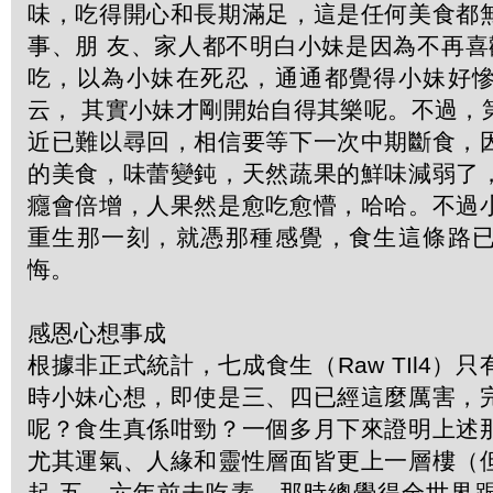
味，吃得開心和長期滿足，這是任何美食都
事、朋 友、家人都不明白小妹是因為不再喜
吃，以為小妹在死忍，通通都覺得小妹好
云， 其實小妹才剛開始自得其樂呢。不過，
近已難以尋回，相信要等下一次中期斷食，
的美食，味蕾變鈍，天然蔬果的鮮味減弱了
癮會倍增，人果然是愈吃愈懵，哈哈。不過
重生那一刻，就憑那種感覺，食生這條路
悔。
感恩心想事成
根據非正式統計，七成食生（Raw TIl4）
時小妹心想，即使是三、四已經這麼厲害，
呢？食生真係咁勁？一個多月下來證明上述
尤其運氣、人緣和靈性層面皆更上一層樓（
起 五、六年前未吃素，那時總覺得全世界