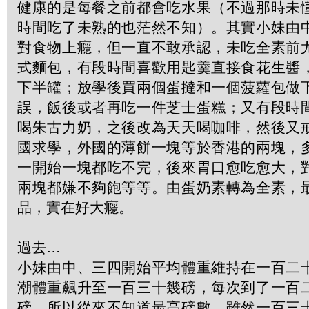
健康的是每餐之前都會吃水果（不過那時未
時間吃了未熟的也茫然不知）。其實小妹由
對食物上癮，但一直不敢承認，未吃全素前
式麵包，有段時間喜歡用匙羹直接食花生醬
下半罐；放學後買兩個蛋撻和一個菠蘿包做
誤，飯後或者再吃一件芝士蛋糕；又有段時
喝朱古力奶，之後改為天天喝咖啡，然後又
國求學，外國的薄餅一塊等於香港的兩塊，
一開始一塊都吃不完，後來胃口愈吃愈大，
兩塊都嫌不夠飽等等。由蛋奶素轉為全素，
品，實在好大癮。
過去…
小妹由中、三四開始平均體重維持在一百二
潮體重飆升至一百三十幾磅，每次到了一百
磅，所以從來不知道最高磅數。雖然一百三