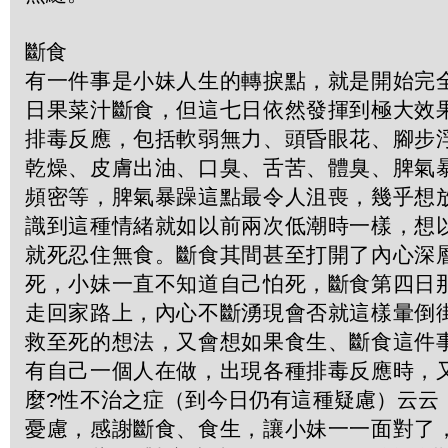
斷食
有一件事是小妹人生的轉捩點，就是開始完
日果菜汁斷食，但這七日依然發揮到極大效
排毒反應，包括軟弱無力、頭昏眼花、腳步
乾燥、皮膚出油、口臭、舌苦、體臭、脾氣
頻密等，脾氣暴躁這點最令人沮喪，幾乎想
識到這種情緒就如以前兩次低潮時一樣，想
就死忍住無食。斷食其間甚至打開了內心深
死，小妹一直不知道自己怕死，斷食第四日
走回家路上，內心不斷湧現會否就這樣暈倒
救至死的想法，又會想如果食生、斷食這件
有自己一個人在做，出現各種排毒反應時，
麼?性不治之症（到今日仍有這種疑慮）云云
憂慮，感謝斷食、食生，讓小妹一一面對了