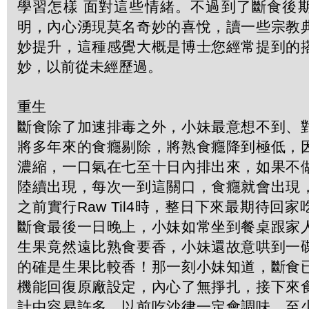
學習怎樣 面對這些情緒。不過到了斷食後
明，內心湧現莫名奇妙的喜悅，讀一些宗教
妙提升，這種感覺大概是博士您經常提到的
妙，以前從未經歷過。
重生
斷食除了加速排毒之外，小妹最意想不到、
將多年來的食癮剔除，將熟食癮降到極低，
濃縮，一口氣在七至十日內排出來，如果不
陸續出現，每次一到這關口，食癮就會出現
之前實行Raw Til4時，整日下來最期待回
斷食最後一日晚上，小妹如常坐到餐桌跟家
生果竟然遠比熟食要香，小妹還故意哄到一
的確是生果比較香！那一刻小妹知道，斷食
機能回復原廠設定，內心了無掙扎，接下來
計中容易許多。以前吃沙律一定會調味，至