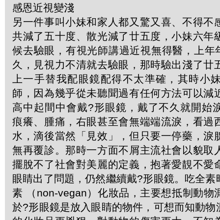
感恩近視變淺
另一件事叫小妹和家人都又驚又喜、不得不
共減了五十度、散光減了廿五度，小妹六年
候去驗眼，有視光師講過近視無得醫，上年年尾R
久，見視力不清就去驗眼，那時驗出淺了廿
上一手替我配眼鏡配得不太準確，其時小
師，因為幾乎從未聽聞過有任何方法可以減
高中起間中會戴?形眼鏡，戴了不久就開始
痕癢、腫痛，右眼甚至會無端端流淚，看過
水，滴後當然「見效」，但只要一停藥，淚
無再覆診。那時一方面不屑主流社會以貌取
擺脫不了社會對美麗的定義，抱著愛靚不愛
眼睛出了問題，仍然繼續戴?形眼鏡。吃全素
素 （non-vegan）化妝品，主要想抵制動
於?形眼鏡是放入眼睛的物件，可想而知動物