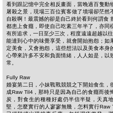
看到跟記憶中完全相反畫面，當晚過百隻動
屠殺之景，現場三百位賓客做了墳場卻茫然
自殺啊！最震撼的卻是自己終於看到何謂食 
都患上食癮，即使自己吃素三年半了，亦同
有所追求，一日至少三次，程度遠遠超越以往
能達到心中的味覺享受，就會開始抱怨；如
定美食，又會抱怨，這些想法以及美食本身
心帶來許多不安和負面情緒，人人如是，以
常。
Fully Raw
婚宴第二日，小妹戰戰競競之下開始食生，很
成Raw Til4，那時只是因為自己的食癮而
炭，對食生的種種好處仍半信半疑，天真
堅，怎麼實行的人寥寥無幾，怎料實行Raw T