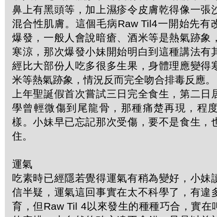
鼻上有黑頭等，加上濕疹令皮膚乾得像一張
混合性肌膚。這個毛病Raw Til4一開始先
爆發，一般人會說暗瘡、酒米等是熱氣跡象
寒涼，那次爆發小妹開始明白到這種講法有
經比大部份人吃多很多生果，身體理應變得
米等熱氣跡象，情況反而完全吻合排毒反應。
上年聖誕假首次嘗試三日完全食生，第二日
學曾輕微傷到尾龍骨，那種痛楚再現，程
樣。小妹早已忘記那次受傷，要不是食生，
住。
運氣
吃素時已經隱若覺得運氣有稍為變好，小妹
信半疑，運氣這回事實在太不科學了，有違
育，但Raw Til 4以來發生的種種巧合，實