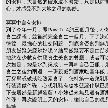
的安排，大自然的確永遠不會錯，只是以前
心，才感受不到大地之母的奧妙。
冥冥中自有安排
到了今年一月，即Raw Til 4約三個月後，
食生課程，並嘗試完全食生一個月。下了決
徬徨，最擔心的社交問題，到底會否食到無
朋友飯聚怎麼辨好呢？結果飯聚要不是由朋
地約在少數有供應食生美食的餐廳，或者可
次如是，總是水到渠成，一再叫自己臣服，
食生之後約兩週，一班親戚到酒家吃團年飯
要穿幫或破戒吃熟素食了，怎料第一道菜乳
行菠蘿做伴碟，心想乳豬有糖水菠蘿伴碟已
下去居然是新鮮菠蘿！小妹從來無見過有酒
伴碟！再次證明上天的安排，總比自己的愚
無縫。