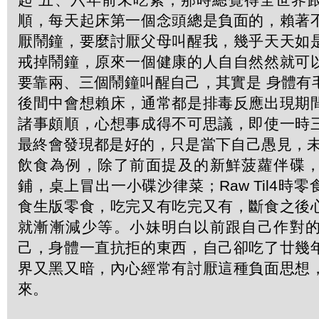
順，每天起床第一個念頭總是負面的，賴著
厭鬧鐘，要麼討厭父母叫醒我，幾乎天天如
戒掉鬧鐘，原來一個健康的人自自然然就可
要靠兩、三個鬧鐘叫醒自己，其實是 身體有
後間中會想賴床，通常都是排毒反應出現期
諸事頗順，心想事成得不可思議，即使一時
最終會發現都是好的，只是當下自己愚見，未
飲食為例，除了前面提及的新鮮菠蘿伴碟
鋪，桌上冒出一小碟沙律菜；Raw Til4時
食生版零食，吃完又有吃完又有，斷食之後
就漸漸減少等。小妹明白以前跟自己作對
己，身體一直抗拒的東西，自己卻吃了廿幾
界又黑又暗，內心經常有討厭這種負面思想
來。