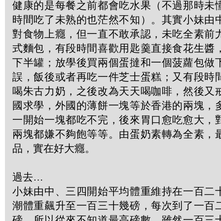
健康的是每餐之前都會吃水果（不過那時未
時間吃了未熟的也茫然不知）。其實小妹由
對食物上癮，但一直不敢承認，未吃全素前
式麵包，有段時間喜歡用匙羹直接食花生醬
下半罐；放學後買兩個蛋撻和一個菠蘿包做
誤，飯後或者再吃一件芝士蛋糕；又有段時
喝朱古力奶，之後改為天天喝咖啡，然後又
國求學，外國的薄餅一塊等於香港的兩塊，
一開始一塊都吃不完，後來胃口愈吃愈大，
兩塊都嫌不夠飽等等。由蛋奶素轉為全素，
品，實在好大癮。
過去…
小妹由中、三四開始平均體重維持在一百二
潮體重飆升至一百三十幾磅，每次到了一百
磅，所以從來不知道最高磅數。雖然一百三