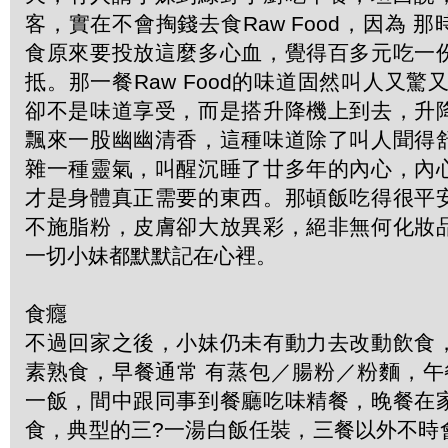
客，實在不會掏錢去食Raw Food，因為 
食原來要投放這麼多心血，覺得百多元吃一
抵。那一餐Raw Food的味道固然叫人又驚
卻不是味道享受，而是搭升降機上到去，升
飄來一股幽幽清香，這種味道除了叫人聞得
雜一種靈氣，叫醒沉睡了廿多年的內心，內
才是身體真正需要的東西。那頓飯吃得很平
不施脂粉，皮膚卻大放異彩，絕非無何化妝
一切小妹都默默記在心裡。
食癮
不過回家之後，小妹仍未有動力去改動飲食
素熟食，早餐通常 有蒸包／腸粉／粉麵，午
一飯，間中跟同事到餐廳吃味精餐，晚餐在
食，典型的三?一湯白飯任裝，三餐以外不時