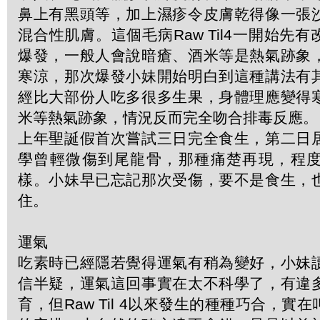
鼻上有黑頭等，加上濕疹令皮膚乾得像一張
混合性肌膚。這個毛病Raw Til4一開始先
爆發，一般人會說暗瘡、酒米等是熱氣跡象
寒涼，那次爆發小妹開始明白到這種講法有
經比大部份人吃多很多生果，身體理應變得
米等熱氣跡象，情況反而完全吻合排毒反應。
上年聖誕假首次嘗試三日完全食生，第二日
學曾輕微傷到尾龍骨，那種痛楚再現，程
樣。小妹早已忘記那次受傷，要不是食生，
住。
運氣
吃素時已經隱若覺得運氣有稍為變好，小妹
信半疑，運氣這回事實在太不科學了，有違
育，但Raw Til 4以來發生的種種巧合，實