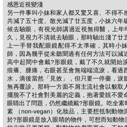
感恩近視變淺
另一件事叫小妹和家人都又驚又喜、不得不
共減了五十度、散光減了廿五度，小妹六年
候去驗眼，有視光師講過近視無得醫，上年年尾R
久，見視力不清就去驗眼，那時驗出淺了廿
上一手替我配眼鏡配得不太準確，其時小
師，因為幾乎從未聽聞過有任何方法可以減
高中起間中會戴?形眼鏡，戴了不久就開始
痕癢、腫痛，右眼甚至會無端端流淚，看過
水，滴後當然「見效」，但只要一停藥，淚
無再覆診。那時一方面不屑主流社會以貌取
擺脫不了社會對美麗的定義，抱著愛靚不愛
眼睛出了問題，仍然繼續戴?形眼鏡。吃全素
素 （non-vegan）化妝品，主要想抵制動
於?形眼鏡是放入眼睛的物件，可想而知動物