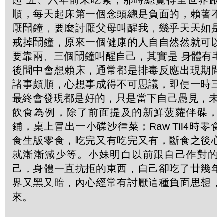
順，每天起床第一個念頭總是負面的，賴著
厭鬧鐘，要麼討厭父母叫醒我，幾乎天天如
戒掉鬧鐘，原來一個健康的人自自然然就可
要靠兩、三個鬧鐘叫醒自己，其實是 身體有
後間中會想賴床，通常都是排毒反應出現期
諸事頗順，心想事成得不可思議，即使一時
最終會發現都是好的，只是當下自己愚見，未
飲食為例，除了前面提及的新鮮菠蘿伴碟
鋪，桌上冒出一小碟沙律菜；Raw Til4時
食生版零食，吃完又有吃完又有，斷食之後
就漸漸減少等。小妹明白以前跟自己作對
己，身體一直抗拒的東西，自己卻吃了廿幾
界又黑又暗，內心經常有討厭這種負面思想
來。