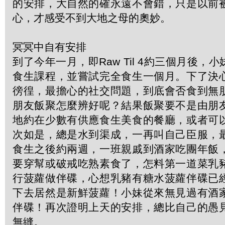
的安排，大自然的確永遠不會錯，只是以前
心，才感受不到大地之母的奧妙。
冥冥中自有安排
到了今年一月，即Raw Til 4約三個月後，
食生課程，並嘗試完全食生一個月。下了決
徬徨，最擔心的社交問題，到底會否食到無
朋友飯聚怎麼辨好呢？結果飯聚要不是由朋
地約在少數有供應食生美食的餐廳，或者可
次如是，總是水到渠成，一再叫自己臣服，
食生之後約兩週，一班親戚到酒家吃團年飯
要穿幫或破戒吃熟素食了，怎料第一道菜乳
行菠蘿做伴碟，心想乳豬有糖水菠蘿伴碟已
下去居然是新鮮菠蘿！小妹從來無見過有酒
伴碟！再次證明上天的安排，總比自己的愚
無縫。