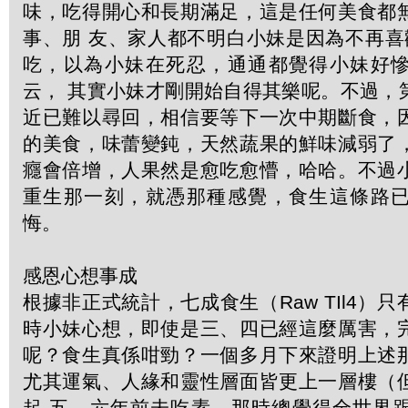
味，吃得開心和長期滿足，這是任何美食都
事、朋 友、家人都不明白小妹是因為不再喜
吃，以為小妹在死忍，通通都覺得小妹好
云， 其實小妹才剛開始自得其樂呢。不過，
近已難以尋回，相信要等下一次中期斷食，
的美食，味蕾變鈍，天然蔬果的鮮味減弱了
癮會倍增，人果然是愈吃愈懵，哈哈。不過
重生那一刻，就憑那種感覺，食生這條路
悔。
感恩心想事成
根據非正式統計，七成食生（Raw TIl4）
時小妹心想，即使是三、四已經這麼厲害，
呢？食生真係咁勁？一個多月下來證明上述
尤其運氣、人緣和靈性層面皆更上一層樓（
起 五、六年前未吃素，那時總覺得全世界