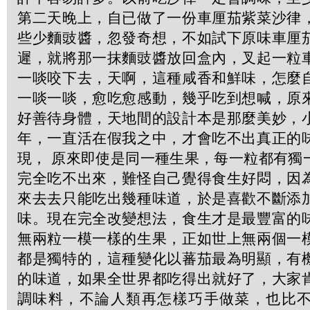
第二天晚上，自已做了一份車厘茄紫菜沙律
些少麵豉醬，忽發奇想，不如試下原味車厘
遲，就將那一抹麵豉醬放回盒內，叉起一粒
一啖咬下去，天啊，這種咸香和鮮味，怎麼
一啖一啖，愈吃愈感動，幾乎吃到想喊，原
好善待身體，天地間的設計本是那麼美妙，
年，一直活在假我之中，才會吃不出真正的
現， 原來即使是同一種生果，每一粒都有獨
完全吃不出來，難怪自己覺得食生好悶，因
來去去只能吃出幾種味道，於是喜歡不斷添
味。現在完全改變想法，食生才是最豐富的
無兩粒一模一樣的生果，正如世上無兩個一
都是獨特的，這種變化以蕃茄最為明顯，有
的味道，如果全世界都吃得出就好了，大家
調味料，不論人類再怎樣巧手做菜，也比