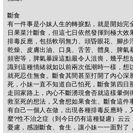
斷食
有一件事是小妹人生的轉捩點，就是開始完
日果菜汁斷食，但這七日依然發揮到極大效
排毒反應，包括軟弱無力、頭昏眼花、腳步
乾燥、皮膚出油、口臭、舌苦、體臭、脾氣
頻密等，脾氣暴躁這點最令人沮喪，幾乎想
識到這種情緒就如以前兩次低潮時一樣，想
就死忍住無食。斷食其間甚至打開了內心深
死，小妹一直不知道自己怕死，斷食第四日
走回家路上，內心不斷湧現會否就這樣暈倒
救至死的想法，又會想如果食生、斷食這件
有自己一個人在做，出現各種排毒反應時，
麼?性不治之症（到今日仍有這種疑慮）云云
憂慮，感謝斷食、食生，讓小妹一一面對了