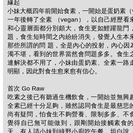
緣起
小妹大概四年前開始食素，一開始是蛋奶素（veg
一年後轉了全素 （vegan），以自己經歷
和心靈層面都分別頗大，食生更如鯉躍龍門
題，食生短時間之內紛紛消失，發覺人生本
那些所謂的問 題，全是內心的投射，內心因
濁不堪，看到的世界當然會問題多多。食生
連解決都不用了，小妹由蛋奶素、全素一路
明顯，因此對食生愈來愈有信心。
首次 Go Raw
吃素之後已有聽過生機飲食，一開始並無興
全素已經十分足夠，雖然認同食生是最慈悲
尚有疑問，怕食生不夠營養、限制多多、不
覺得自已無可能做到，跟剛開始接觸素食
天，有人請小妹到綠野小廚吃午餐，坦白說