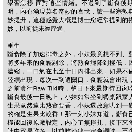
學習怎樣 面對這些情緒。不過到了斷食後
明，內心湧現莫名奇妙的喜悅，讀一些宗教
妙提升，這種感覺大概是博士您經常提到的
妙，以前從未經歷過。
重生
斷食除了加速排毒之外，小妹最意想不到、
將多年來的食癮剔除，將熟食癮降到極低，
濃縮，一口氣在七至十日內排出來，如果不
陸續出現，每次一到這關口，食癮就會出現
之前實行Raw Til4時，整日下來最期待回
斷食最後一日晚上，小妹如常坐到餐桌跟家
生果竟然遠比熟食要香，小妹還故意哄到一
的確是生果比較香！那一刻小妹知道，斷食
機能回復原廠設定，內心了無掙扎，接下來
計中容易許多。以前吃沙律一定會調味，至