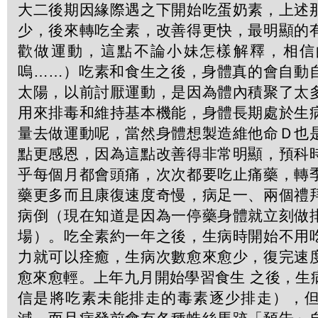
大二後期因緣際遇之下開始吃蛋奶素，上述
少，後來轉吃全素，改善得更快，最明顯的
歡做運動，這點不論小妹怎樣解釋，相信
嗚……）吃素和食生之後，身體真的會自動
太陽，以前討厭運動，是因為體內積聚了太
用來排毒和維持基本機能，身體長期處於生
量去做運動呢，當然身體想製造維他命Ｄ也
點更感恩，因為這點改善得非常明顯，預科
乎每個月都會頭痛，次次都要吃止痛藥，轉
藥更多而且康復速度奇慢，病足一、兩個禮
病倒（現在知道是因為一停藥身體就立刻做
場）。吃全素約一年之後，生病時開始不用
力就可以痊癒，生病次數愈來愈少，復完速
愈來愈輕。上年九月開始學習食生 之後，生
信是將吃素未能排走的毒素逐少排走），