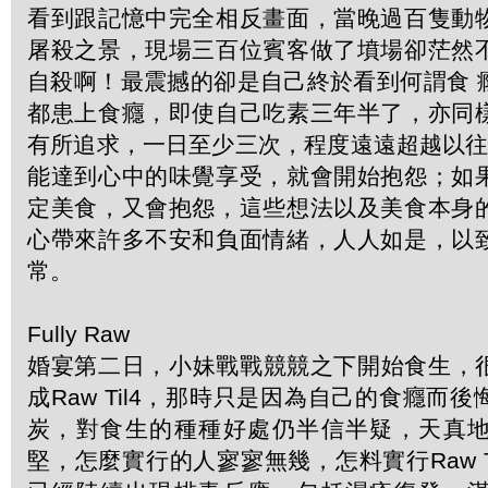
看到跟記憶中完全相反畫面，當晚過百隻動
屠殺之景，現場三百位賓客做了墳場卻茫然
自殺啊！最震撼的卻是自己終於看到何謂食 
都患上食癮，即使自己吃素三年半了，亦同
有所追求，一日至少三次，程度遠遠超越以往
能達到心中的味覺享受，就會開始抱怨；如
定美食，又會抱怨，這些想法以及美食本身
心帶來許多不安和負面情緒，人人如是，以
常。
Fully Raw
婚宴第二日，小妹戰戰競競之下開始食生，很
成Raw Til4，那時只是因為自己的食癮而
炭，對食生的種種好處仍半信半疑，天真
堅，怎麼實行的人寥寥無幾，怎料實行Raw T