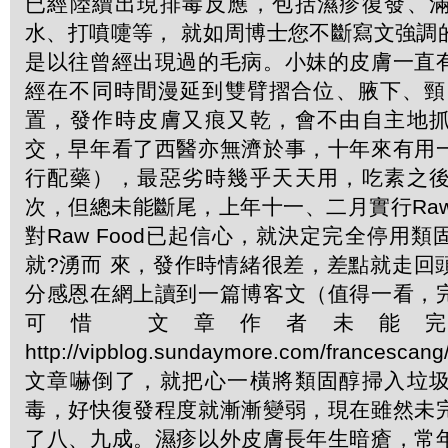
已經陸續出現排毒反應，包括濕疹復發、
水、打噴嚏等， 就如周博士您不斷寫文強調
是以往曾經出現過的毛病。小妹的皮膚一直
經在不同時間漫延到雙臂摺合位、腋下、頸
置，發作時皮膚又痕又乾，會不由自主地
交，早年看了西醫亦無濟於事，十年來有用
行配藥），最惡劣時幾乎天天用，吃素之
次，但總未能斷尾，上年十一、二月實行Raw T
對Raw Food已起信心，就決定完全停用
就?湧而 來，發作時情緒很差，差點就走回
分感恩在網上讀到一篇博客文（值得一看，
可惜 文章作者未能
http://vipblog.sundaymore.com/france
文章嚇倒了，就把心一橫將類固醇掃入垃
毒，好快復發程度就漸漸變弱，現在雖然未
了八、九成。濕疹以外皮膚長年生暗瘡，常