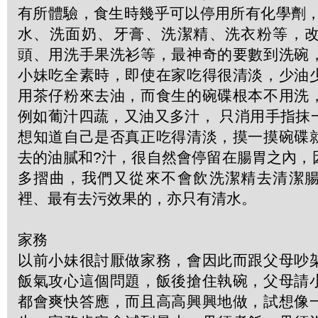
有所體驗，食生時幾乎可以停用所有化學劑，
水、洗面奶、牙膏、洗潔精、洗衣粉等，
頭、用洗手果洗衫等，最神奇的要數到洗碗
小妹吃全素時，即使在家吃得很清淡，少油
用茶仔粉來去油，而食生的碗碟根本不用洗
例如葡汁四蔬，又油又多汁， 只消用手指抹
想知道自己是否真正吃得清淡，摸一摸碗碟
去的油膩和?汁，很自然會停留在腸胃之內，
多摺曲，我們又從來不會飲洗潔精去清潔
裡、最有去污效果的，亦只有清水。
家務
以前小妹很討厭做家務，會因此而跟父母吵
飯氣攻心這個問題，飯後搶住執碗，父母請
都會爽快答應，而且高高興興地做，試想像