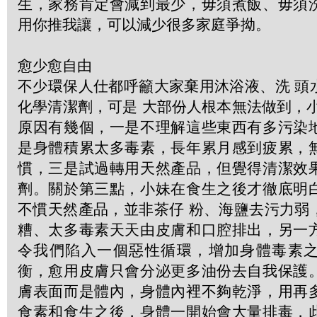
生，家務肯定會減到最少，毋須煮飯、毋須
用你推我讓，可以減少很多家庭爭拗。
愈少愈自由
不少環保人仕都呼籲大家棄用沐浴液、洗 頭
化學清潔劑，可是 大部份人根本無法做到，
原因有幾個，一是不理解這些東西有多污染
是身體積累太多毒素，長年累月感到疲累，
慣，三是試過轉用天然產品，但覺得清潔效
劑。關於第三點，小妹在食生之後才徹底明
不慣天然產品，並非茶仔 粉、海鹽去污力弱
糟、太多毒素天天由皮膚和口腔排出，另一
令我們陷入一個惡性循環，增加身體毒素
衡，愈用皮膚只會分泌更多油份去自我保護
膚表面而是體內，身體內裡不夠乾淨，用再
食素和食生之後，身體一開始會大量排毒，