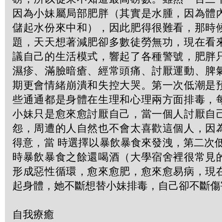
因為小妹屬局部肥胖（其實是水腫，因為體
儲起水份來中和），因此肥得很難看，那時
題，天天想著減肥卻多數徒勞無功，現在看
議自己的生活模式，響起了各種警號，肥胖
濕疹、滿臉暗瘡、經常頭痛、討厭運動、脾
期更會情緒崩潰和失控大哭。第一次低潮是
些通通都是身體在生理和心理兩方面排毒，
小妹只是愈來愈討厭自己，當一個人討厭自
怨，周遭的人自然也不會太喜歡這個人，因
得意，當 時選擇以暴飲暴食來發洩，第二次
時暴飲暴食之餘還喝酒（大學宿舍裡很常見
形成惡性循環，愈來愈肥，愈來愈易病，現
起身體，她不斷想替小妹排毒，自己卻不斷傷
自我療癒