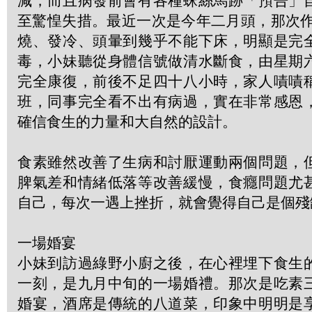
減，而且病發前會有各種蛛絲馬跡「預告」
至驚惶失措。最近一次是今年二月頭，那次作
燒、發冷、頭暈到幾乎不能下床，明顯是完
毒，小妹聽從身體信號做清水斷食，由星期
完全康復，前後不足四十八小時，家人嘖嘖
班，同事完全看不出有病過，實在非常感恩
確信食生的力量和大自然的設計。
食素雖然改善了生病和討厭運動兩個問題，
脾氣差和情緒低落等改善緩慢，食癮問題尤
自己，每次一遇上挫折，就會覺得自己是個殘
一場婚宴
小妹到訪過綠野小廚之後，在心裡埋下食生
一刻，是九月中旬的一場婚禮。那次是吃素
婚宴，酒席是傳統的八道菜，印象中明明是