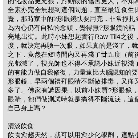
的化妝品更兇狠，對動物的傷害更大，不知
全素亦完全無想到這個問題，直至最近食生
覺，那時家中的?形眼鏡快要用完，非常掙扎
為內心仍有自私的念頭，覺得無?形眼鏡的話
亮地出街。此時小妹想起實行Raw Til4之
度，就決定再驗一次眼，如果真的是淺了，就
之下，竟然在短時間內又再淺了廿五度（前
光都減了，視光師也不得不承認小妹近視淺
的有能力做自我修復，力量遠比大腦認知的要
形眼鏡，早兩個禮拜眼睛不斷做排毒，又痛
多了。佛家有講因果，以前小妹買?形眼鏡，
眼睛，牠們做測試時就是痛得不斷流淚，這
自己身上嗎？
清淡飲食
飲食愈趨天然，就可以用愈少化學劑，這點