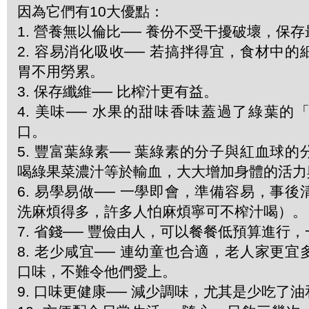
因為它們有10大優點：
1.
營養無以倫比── 養份不受干擾破壞，保存
2.
容易消化吸收── 若搞拌得宜，食材中的
胃不用勞累。
3.
保存纖維── 比榨汁更有益。
4.
美味── 水果的甜味香味蓋過了綠葉的
口。
5.
豐富葉綠素── 葉綠素的分子與紅血球的
喝綠果菜濃汁等於輸血，大大增加身體的活力
6.
易學易做── 一學即會，準備容易，事後
洗麻煩得多，許多人怕麻煩寧可不榨汁喝）。
7.
省錢── 豐儉由人，可以餐餐低預算進行
8.
老少咸宜── 連幼童也合適，老人家更宜
口味，不難令他們愛上。
9.
口味更健康── 減少調味，尤其是少吃了油