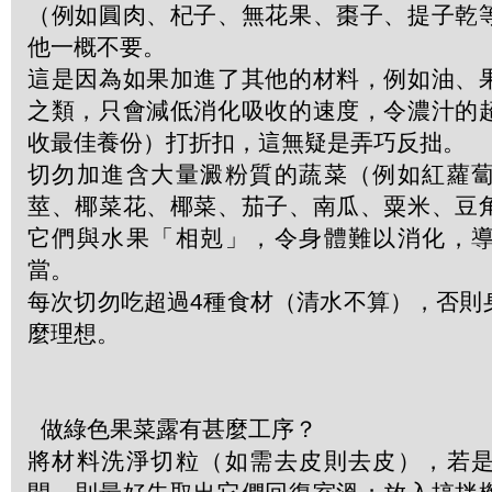
（例如圓肉、杞子、無花果、棗子、提子乾
他一概不要。
這是因為如果加進了其他的材料，例如油、
之類，只會減低消化吸收的速度，令濃汁的
收最佳養份）打折扣，這無疑是弄巧反拙。
切勿加進含大量澱粉質的蔬菜（例如紅蘿
莖、椰菜花、椰菜、茄子、南瓜、粟米、豆
它們與水果「相剋」，令身體難以消化，
當。
每次切勿吃超過4種食材（清水不算），否則
麼理想。
做綠色果菜露有甚麼工序？
將材料洗淨切粒（如需去皮則去皮），若