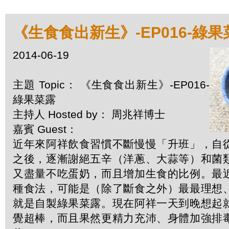
《生食食出新生》-EP016-綠果
2014-06-19
主題 Topic： 《生食食出新生》-EP016-
綠果菜露
主持人 Hosted by： 周兆祥博士
嘉賓 Guest：
近年來阿祥飲食習慣不斷慢慢「升班」，自
之後，逐漸謝絕五辛（洋蔥、大蒜等）和菌
又盡量不吃蛋奶，而且增加生食的比例。最
種食法，可能是（除了斷食之外）最最理想
就是自製綠果菜露。現在阿祥一天到晚想起
覺超棒，而且果然更精力充沛、身體加強排