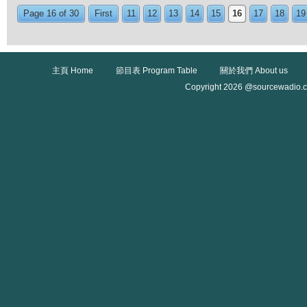
Page 16 of 30
First
11
12
13
14
15
16
17
18
19
主頁 Home
節目表 Program Table
關於我們 About us
Copyright 2026 @sourcewadio.