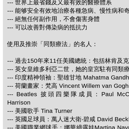
--- 世界上最省錢及又最有效的醫療體系
--- 能够安全有效地治療各種急病、慢性病和
--- 絕無任何副作用，不會傷害身體
--- 可以改善對傳染病的抵抗力
使用及推崇「同類療法」的名人：
--- 過去150年來11任美國總統：包括林肯及
--- 英女皇維多利亞二世，她的皇宮駐有同類
--- 印度精神領袖：聖雄甘地 Mahatma Gandh
--- 荷蘭畫家：梵高 Vincent Willem van Gogh
--- Beatles 披頭四樂隊成員：Paul McCar
Harrison
--- 美國歌手 Tina Turner
--- 英國足球員：萬人迷大衛‧碧咸 David Beck
--- 美國職業網球手：娜華締露娃Martina Navra