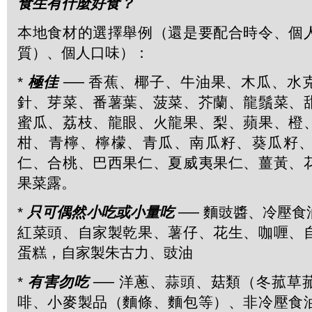
食生有什麼好食？
本地食材的選擇舉例（還是要配合時令、個
質）、個人口味）：
*
極佳
── 香蕉、椰子、牛油果、木瓜、水
針、芽菜、番薯葉、菠菜、芥蘭、龍鬚菜、
蜜瓜、荔枝、龍眼、火龍果、梨、蘋果、橙
柑、青檸、檸檬、青瓜、南瓜籽、葵瓜籽
仁、合桃、巴西果仁、夏威夷果仁、薑黃、
果菜露。
*
只可偶然小吃或小量吃
── 麵豉醬、冷壓
紅菜頭、自家製乾果、薯仔、花生、咖喱、
蛋糕，自家製朱古力、豉油
*
有害勿吃
── 洋蔥、蒜頭、菇類（冬菰草
啡、小麥製品（麵條、麵包等）、非冷壓食