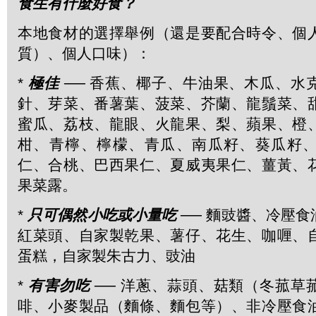
食生有什麼好食？
本地食材的選擇舉例（還是要配合時令、個
質）、個人口味）：
*
極佳
── 香蕉、椰子、牛油果、木瓜、水
針、芽菜、番薯葉、菠菜、芥蘭、龍鬚菜、
蜜瓜、荔枝、龍眼、火龍果、梨、蘋果、橙
柑、青檸、檸檬、青瓜、南瓜籽、葵瓜籽
仁、合桃、巴西果仁、夏威夷果仁、薑黃、
果菜露。
*
只可偶然小吃或小量吃
── 麵豉醬、冷壓
紅菜頭、自家製乾果、薯仔、花生、咖喱、
蛋糕，自家製朱古力、豉油
*
有害勿吃
── 洋蔥、蒜頭、菇類（冬菰草
啡、小麥製品（麵條、麵包等）、非冷壓食