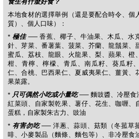
食生有什麼好食？
本地食材的選擇舉例（還是要配合時令、個
質）、個人口味）：
*
極佳
── 香蕉、椰子、牛油果、木瓜、水
針、芽菜、番薯葉、菠菜、芥蘭、龍鬚菜、
蜜瓜、荔枝、龍眼、火龍果、梨、蘋果、橙
柑、青檸、檸檬、青瓜、南瓜籽、葵瓜籽
仁、合桃、巴西果仁、夏威夷果仁、薑黃、
果菜露。
*
只可偶然小吃或小量吃
── 麵豉醬、冷壓
紅菜頭、自家製乾果、薯仔、花生、咖喱、
蛋糕，自家製朱古力、豉油
*
有害勿吃
── 洋蔥、蒜頭、菇類（冬菰草
啡、小麥製品（麵條、麵包等）、非冷壓食