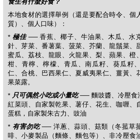
食生有什麼好食？
本地食材的選擇舉例（還是要配合時令、個
質）、個人口味）：
*
極佳
── 香蕉、椰子、牛油果、木瓜、水
針、芽菜、番薯葉、菠菜、芥蘭、龍鬚菜、
蜜瓜、荔枝、龍眼、火龍果、梨、蘋果、橙
柑、青檸、檸檬、青瓜、南瓜籽、葵瓜籽
仁、合桃、巴西果仁、夏威夷果仁、薑黃、
果菜露。
*
只可偶然小吃或小量吃
── 麵豉醬、冷壓
紅菜頭、自家製乾果、薯仔、花生、咖喱、
蛋糕，自家製朱古力、豉油
*
有害勿吃
── 洋蔥、蒜頭、菇類（冬菰草
啡、小麥製品（麵條、麵包等）、非冷壓食