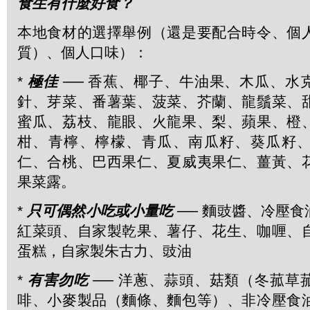
食生有什麼好食？
本地食材的選擇舉例（還是要配合時令、個
質）、個人口味）：
*
極佳
── 香蕉、椰子、牛油果、木瓜、水
針、芽菜、番薯葉、菠菜、芥蘭、龍鬚菜、
蜜瓜、荔枝、龍眼、火龍果、梨、蘋果、橙
柑、青檸、檸檬、青瓜、南瓜籽、葵瓜籽
仁、合桃、巴西果仁、夏威夷果仁、薑黃、
果菜露。
*
只可偶然小吃或小量吃
── 麵豉醬、冷壓
紅菜頭、自家製乾果、薯仔、花生、咖喱、
蛋糕，自家製朱古力、豉油
*
有害勿吃
── 洋蔥、蒜頭、菇類（冬菰草
啡、小麥製品（麵條、麵包等）、非冷壓食