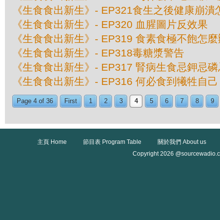
《生食食出新生》- EP321食生之後健康崩潰
《生食食出新生》- EP320 血腥圖片反效果
《生食食出新生》- EP319 食素食極不飽怎麼
《生食食出新生》- EP318毒糖漿警告
《生食食出新生》- EP317 腎病生食忌鉀忌
《生食食出新生》- EP316 何必食到犧牲自己
Page 4 of 36
First
1
2
3
4
5
6
7
8
9
主頁 Home
節目表 Program Table
關於我們 About us
Copyright 2026 @sourcewadio.